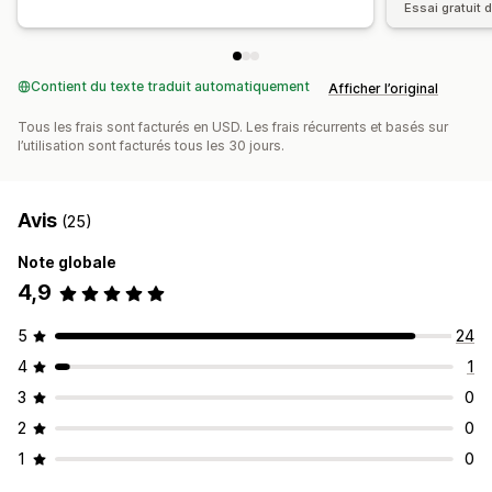
Essai gratuit d
Contient du texte traduit automatiquement
Afficher l’original
Tous les frais sont facturés en USD. Les frais récurrents et basés sur
l’utilisation sont facturés tous les 30 jours.
Avis
(25)
Note globale
4,9
5
24
4
1
3
0
2
0
1
0