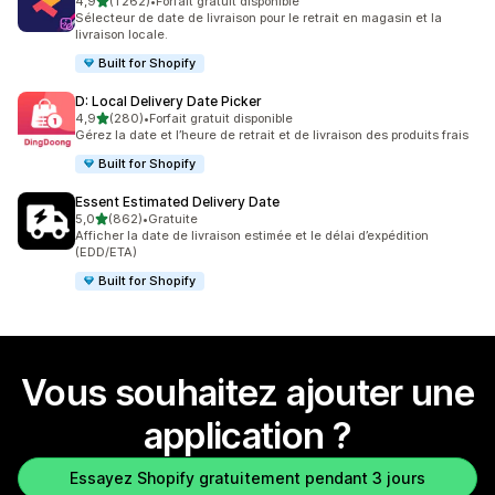
étoile(s) sur 5
4,9
(1 262)
•
Forfait gratuit disponible
1262 avis au total
Sélecteur de date de livraison pour le retrait en magasin et la
livraison locale.
Built for Shopify
D: Local Delivery Date Picker
étoile(s) sur 5
4,9
(280)
•
Forfait gratuit disponible
280 avis au total
Gérez la date et l’heure de retrait et de livraison des produits frais
Built for Shopify
Essent Estimated Delivery Date
étoile(s) sur 5
5,0
(862)
•
Gratuite
862 avis au total
Afficher la date de livraison estimée et le délai d’expédition
(EDD/ETA)
Built for Shopify
Vous souhaitez ajouter une
application ?
Essayez Shopify gratuitement pendant 3 jours