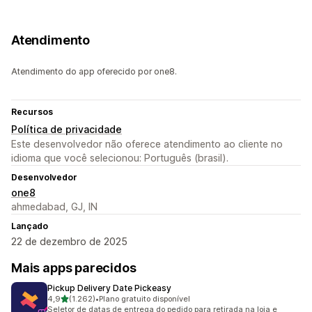
Atendimento
Atendimento do app oferecido por one8.
Recursos
Política de privacidade
Este desenvolvedor não oferece atendimento ao cliente no
idioma que você selecionou: Português (brasil).
Desenvolvedor
one8
ahmedabad, GJ, IN
Lançado
22 de dezembro de 2025
Mais apps parecidos
Pickup Delivery Date Pickeasy
de 5 estrelas
4,9
(1.262)
•
Plano gratuito disponível
1262 avaliações ao todo
Seletor de datas de entrega do pedido para retirada na loja e