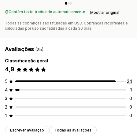
Notificações push da Web
Páginas de rastreamento
Otimização das rotas
Contém texto traduzido automaticamente
Mostrar original
Todas as cobranças são faturadas em USD. Cobranças recorrentes e
calculadas por uso são faturadas a cada 30 dias.
Avaliações
(25)
Classificação geral
4,9
5
24
4
1
3
0
2
0
1
0
Escrever avaliação
Todas as avaliações