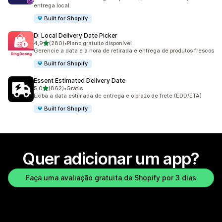
entrega local.
Built for Shopify
D: Local Delivery Date Picker
de 5 estrelas
4,9
(280)
•
Plano gratuito disponível
280 avaliações ao todo
Gerencie a data e a hora de retirada e entrega de produtos frescos
Built for Shopify
Essent Estimated Delivery Date
de 5 estrelas
5,0
(862)
•
Grátis
862 avaliações ao todo
Exiba a data estimada de entrega e o prazo de frete (EDD/ETA)
Built for Shopify
Quer adicionar um app?
Faça uma avaliação gratuita da Shopify por 3 dias