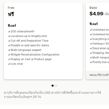
ปฏิทิน
การกำหนดเวลา
ช่วงเวลา
บล็อกวันที่
ตัวเลือกการรับสินค้า
Free
Basic
การจองหลายรายการ
ยกเลิกการจอง
ขีดจำกัดความจุ
ซิงค์ข้อมูล
จุดรับ
ในร้านค้า
หลายตำแหน่งที่ตั้ง
เวลาเตรียมตัว
ตัวเลือกวันที่
$4.99
ฟรี
/ เดื
อัปเดตแบบเรียลไทม์
การแจ้งเตือนทางอีเมล
หลายภาษา
ข้อจำกัดคำสั่งซื้อ
การกำหนดเวลา
ช่วงเวลา
หลายตำแหน่งที่ตั้ง
ฟีเจอร์
ฟีเจอร์
การติดตามแบบเรียลไทม์
Unlimited or
200 orders/month
การปรับแต่ง
การแจ้งเตือนทาง SMS
แผนที่จัดส่ง
การแจ้งเตือนทางอีเมล
Unlimited ti
Locations up to Shopify limit
หน้าการจอง
วิดเจ็ตปฏิทิน
ตั๋วที่กำหนดเอง
แบบฟอร์มที่กำหนดเอง
Everything i
เวลาถึงโดยประมาณ
การติดตามผู้ขับขี่
การติดตามคำสั่งซื้อ
Cut-off and Preparation Time
Holidays / B
การแจ้งเตือนพนักงาน
Disable or add specific dates
การสร้างแบรนด์
CSS ที่กำหนดเอง
หลักฐานการจัดส่ง
การแจ้งเตือนแบบพุชบนเว็บ
หน้าการติดตาม
Days wise s
Multi-language support
การเพิ่มประสิทธิภาพเส้นทาง
Shipping, Ne
Widget Personalization Configuration
Multi-langu
Display on Cart or Product page
Priority live 
Live chat
ทดลองใช้งานฟรี 
ค่าบริการทั้งหมดจะเรียกเก็บเป็น USD ค่าบริการที่เกิดขึ้นประจำและตามการใช้
งานจะเรียกเก็บเงินทุกๆ 30 วัน