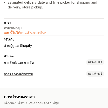
Estimated delivery date and time picker for shipping and
delivery, store pickup.
ภาษา
ภาษาอังกฤษ
แอปนี้ไม่ได้แปลเป็นภาษาไทย
ใช้ได้กับ
ส่วนผู้ดูแล Shopify
ประเภท
การจัดส่งและการรับ
แสดงฟีเจอร์
ตัวเลือกการจัดส่ง
การจองงานกิจกรรม
แสดงฟีเจอร์
บล็อกวันที่
เวลาตัดรอบ
ตัวเลือกวันที่
อัตราแบบไดนามิก
ประเภทกิจกรรม
ข้อจำกัดคำสั่งซื้อ
ค่าต่ำสุด
หลายตำแหน่งที่ตั้ง
เวลาเตรียมตัว
การนัดหมาย
การเช่า
ชั้นเรียน
บริการต่างๆ
การจอง
ด้วยตนเอง
การวางแผนเส้นทาง
การมอบหมายพนักงานขับรถ
การกำหนดราคา
ออนไลน์
กิจกรรมที่กำหนดเอง
Address Validation
ใบจ่าหน้าสำหรับการจัดส่ง
เลือกแผนที่เหมาะกับธุรกิจของคุณที่สุด
ตัวนับเวลาถอยหลัง
ข้อความที่กำหนดเอง
การจัดการการจอง