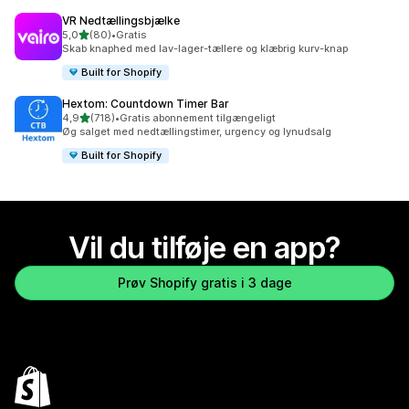
VR Nedtællingsbjælke
ud af 5 stjerner
5,0
(80)
•
Gratis
80 anmeldelser i alt
Skab knaphed med lav-lager-tællere og klæbrig kurv-knap
Built for Shopify
Hextom: Countdown Timer Bar
ud af 5 stjerner
4,9
(718)
•
Gratis abonnement tilgængeligt
718 anmeldelser i alt
Øg salget med nedtællingstimer, urgency og lynudsalg
Built for Shopify
Vil du tilføje en app?
Prøv Shopify gratis i 3 dage