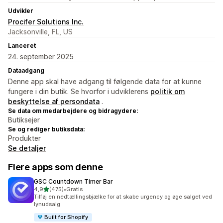
Udvikler
Procifer Solutions Inc.
Jacksonville, FL, US
Lanceret
24. september 2025
Dataadgang
Denne app skal have adgang til følgende data for at kunne
fungere i din butik. Se hvorfor i udviklerens
politik om
beskyttelse af persondata
.
Se data om medarbejdere og bidragydere:
Butiksejer
Se og rediger butiksdata:
Produkter
Se detaljer
Flere apps som denne
GSC Countdown Timer Bar
ud af 5 stjerner
4,9
(475)
•
Gratis
475 anmeldelser i alt
Tilføj en nedtællingsbjælke for at skabe urgency og øge salget ved
lynudsalg
Built for Shopify