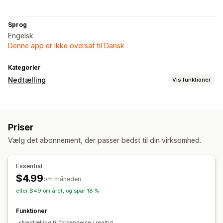
Sprog
Engelsk
Denne app er ikke oversat til Dansk
Kategorier
Nedtælling
Vis funktioner
Visningsindstillinger
Farve og skrifttype
Tilpasset tekst
Produktsider
Priser
Muligheder for tidsrum
Vælg det abonnement, der passer bedst til din virksomhed.
Tilbagevendende
Planlagt
Timertype
Essential
$4.99
Tidsbegrænset kampagne
Skæringsdato for levering
om måneden
eller $49 om året, og spar 18 %
Funktioner
Nedtælling til forsendelse i realtid