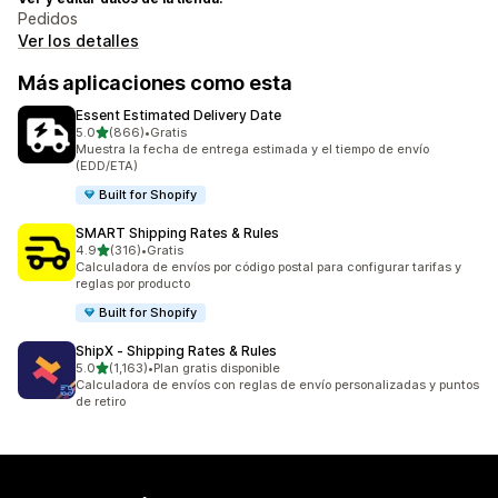
Pedidos
Ver los detalles
Más aplicaciones como esta
Essent Estimated Delivery Date
de 5 estrellas
5.0
(866)
•
Gratis
866 reseñas en total
Muestra la fecha de entrega estimada y el tiempo de envío
(EDD/ETA)
Built for Shopify
SMART Shipping Rates & Rules
de 5 estrellas
4.9
(316)
•
Gratis
316 reseñas en total
Calculadora de envíos por código postal para configurar tarifas y
reglas por producto
Built for Shopify
ShipX ‑ Shipping Rates & Rules
de 5 estrellas
5.0
(1,163)
•
Plan gratis disponible
1163 reseñas en total
Calculadora de envíos con reglas de envío personalizadas y puntos
de retiro