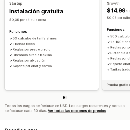
Startup
Growth
$14.99
Instalación gratuita
al
$0,03 por cálc
$0,05 por cálculo extra
Funciones
Funciones
500 cálculos
50 cálculos de tarifa al mes
1 a 100 tien
1 tienda física
Reglas por p
Reglas por peso o precio
Distancia o 
Distancia o radio máximo
Reglas por u
Reglas por ubicación
Soporte chat
Soporte por chat y correo
Tarifas trad
Prueba gratis 
Todos los cargos se facturan en USD. Los cargos recurrentes y por uso
se facturan cada 30 días.
Ver todas las opciones de precios