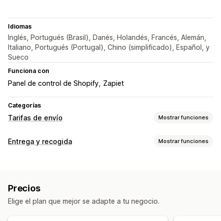
Idiomas
Inglés, Portugués (Brasil), Danés, Holandés, Francés, Alemán,
Italiano, Portugués (Portugal), Chino (simplificado), Español, y
Sueco
Funciona con
Panel de control de Shopify
Zapiet
Categorías
Tarifas de envío
Mostrar funciones
Cálculo de tasas
Entrega y recogida
Mostrar funciones
Basado en el cliente
Basado en la distancia
Opciones de entrega
Basado en el peso
Tarifas dinámicas
Valores mínimos
Múltiples sucursales
Personalización
Precios
Múltiples idiomas
Elige el plan que mejor se adapte a tu negocio.