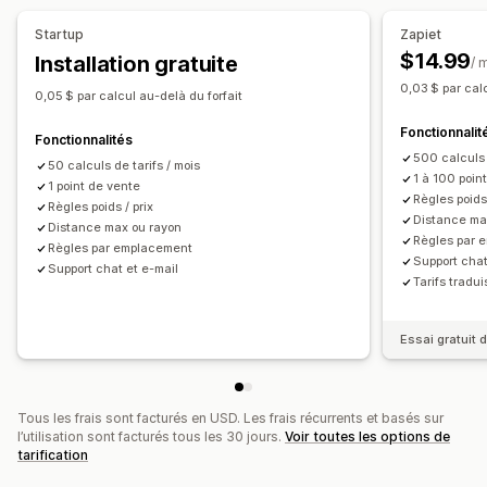
Startup
Zapiet
$14.99
Installation gratuite
/ 
0,03 $ par cal
0,05 $ par calcul au-delà du forfait
Fonctionnalit
Fonctionnalités
500 calculs 
50 calculs de tarifs / mois
1 à 100 poin
1 point de vente
Règles poids 
Règles poids / prix
Distance ma
Distance max ou rayon
Règles par 
Règles par emplacement
Support chat
Support chat et e-mail
Tarifs tradui
Essai gratuit d
Tous les frais sont facturés en USD. Les frais récurrents et basés sur
l’utilisation sont facturés tous les 30 jours.
Voir toutes les options de
tarification