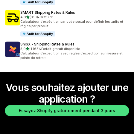
Built for Shopify
SMART Shipping Rates & Rules
étoile(s) sur 5
4,9
(310)
•
Gratuite
310 avis au total
Calculateur d’expédition par code postal pour définir les tarifs et
règles par produit
Built for Shopify
ShipX ‑ Shipping Rates & Rules
étoile(s) sur 5
5,0
(1 163)
•
Forfait gratuit disponible
1163 avis au total
Calculateur d’expédition avec règles d’expédition sur mesure et
points de retrait
Vous souhaitez ajouter une
application ?
Essayez Shopify gratuitement pendant 3 jours