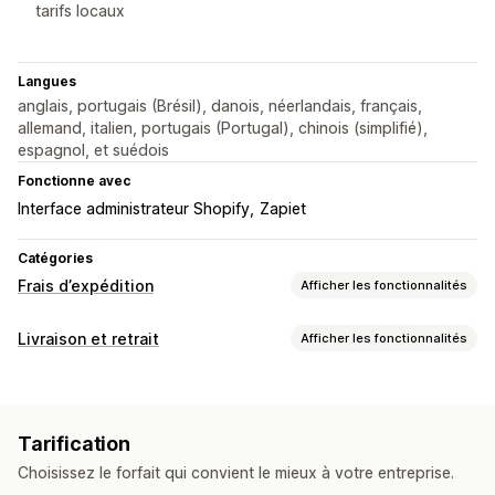
tarifs locaux
Langues
anglais, portugais (Brésil), danois, néerlandais, français,
allemand, italien, portugais (Portugal), chinois (simplifié),
espagnol, et suédois
Fonctionne avec
Interface administrateur Shopify
Zapiet
Catégories
Frais d’expédition
Afficher les fonctionnalités
Calcul du tarif
Livraison et retrait
Afficher les fonctionnalités
En fonction du client
En fonction de la distance
Options de livraison
En fonction du poids
Tarifs dynamiques
Valeurs minimales
Multi-sites
Personnalisation
Tarification
Multilingue
Choisissez le forfait qui convient le mieux à votre entreprise.