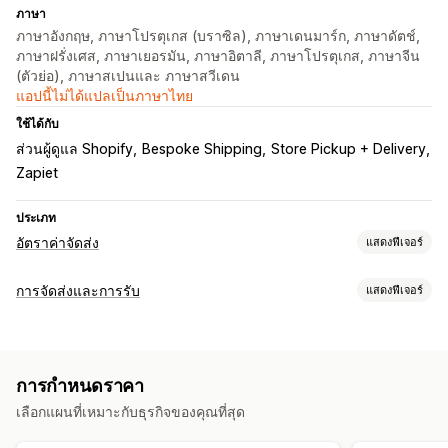
ภาษา
ภาษาอังกฤษ, ภาษาโปรตุเกส (บราซิล), ภาษาเดนมาร์ก, ภาษาดัตช์,
ภาษาฝรั่งเศส, ภาษาเยอรมัน, ภาษาอิตาลี, ภาษาโปรตุเกส, ภาษาจีน
(ตัวย่อ), ภาษาสเปนและ ภาษาสวีเดน
แอปนี้ไม่ได้แปลเป็นภาษาไทย
ใช้ได้กับ
ส่วนผู้ดูแล Shopify
Bespoke Shipping
Store Pickup + Delivery
Zapiet
ประเภท
อัตราค่าจัดส่ง
แสดงฟีเจอร์
การคำนวณอัตราราคา
การจัดส่งและการรับ
แสดงฟีเจอร์
ตามลูกค้า
ตามระยะทาง
ตามน้ำหนัก
ตัวเลือกการจัดส่ง
การปรับแต่ง
อัตราแบบไดนามิก
ค่าต่ำสุด
หลายตำแหน่งที่ตั้ง
หลายภาษา
การกำหนดราคา
เลือกแผนที่เหมาะกับธุรกิจของคุณที่สุด