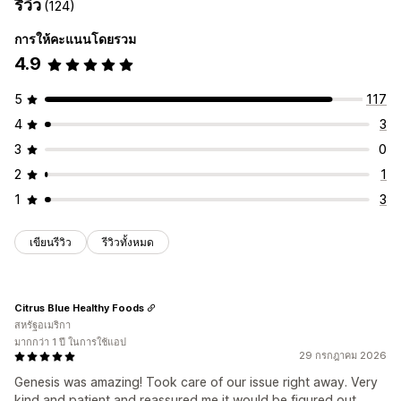
รีวิว
(124)
การให้คะแนนโดยรวม
4.9
5
117
4
3
3
0
2
1
1
3
เขียนรีวิว
รีวิวทั้งหมด
Citrus Blue Healthy Foods
สหรัฐอเมริกา
มากกว่า 1 ปี ในการใช้แอป
29 กรกฎาคม 2026
Genesis was amazing! Took care of our issue right away. Very
kind and patient and reassured me it would be figured out.