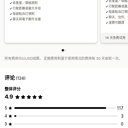
依重量／價格
依重量／價格規則
行駛距離或最
行駛距離或最大半徑
每據點自訂規
每據點自訂規則
聊天、信件、
聊天與電子郵件支援
運費可翻譯
14 天免费试用
所有费用均以USD结算。 定期费用和基于使用情况的费用每 30 天收取一次。
评论
(124)
整体评分
4.9
5
117
4
3
3
0