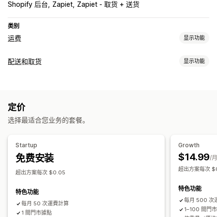
Shopify 后台
Zapiet
Zapiet - 取货 + 送货
类别
运费
显示功能
费率计算
配送和取货
显示功能
基于客户
基于距离
基于重量
配送选项
自定义
动态费率
最小值
多个地点
多语言
定价
选择最适合您业务的套餐。
Startup
Growth
$14.99
免费安装
/
超出方案每次 $0
超出方案每次 $0.05
特色功能
特色功能
每月 500 
每月 50 次運費計算
1–100 間門
1 間門市據點