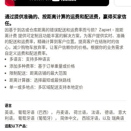
通过提供准确的、按距离计算的运费和配送费，赢得买家信
任。
因基于到店或仓库距离的错误配送和运费率而亏损？Zapiet - 按距
离计费 提供可定制且功能丰富的解决方案，为客户提供实时、准确
的配送和运费率，精确计算到客户位置。提高客户在结账时的信
心，减少购物车放弃率，让客户信赖你的价格。根据你的业务需求
自定义运费和配送费率。
多语言：支持多种语言
添加多种费率：基于订单重量或价格
限制配送：距离店铺的最大范围
距离计算器：选择最短或最快路线
单一或多地点：多区域配送支持本地定价
语言
英语， 葡萄牙语（巴西）， 丹麦语， 荷兰语， 法语， 德语， 意大
利语， 葡萄牙语（葡萄牙）， 简体中文， 西班牙语，以及 瑞典语
适配以下产品：