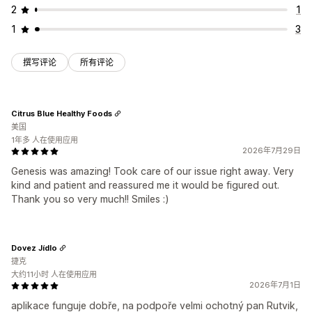
2
1
1
3
撰写评论
所有评论
Citrus Blue Healthy Foods
美国
1年多 人在使用应用
2026年7月29日
Genesis was amazing! Took care of our issue right away. Very
kind and patient and reassured me it would be figured out.
Thank you so very much!! Smiles :)
Dovez Jídlo
捷克
大约11小时 人在使用应用
2026年7月1日
aplikace funguje dobře, na podpoře velmi ochotný pan Rutvik,