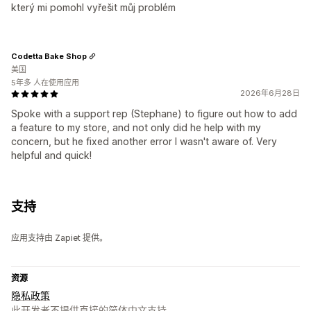
který mi pomohl vyřešit můj problém
Codetta Bake Shop
美国
5年多 人在使用应用
2026年6月28日
Spoke with a support rep (Stephane) to figure out how to add
a feature to my store, and not only did he help with my
concern, but he fixed another error I wasn't aware of. Very
helpful and quick!
支持
应用支持由 Zapiet 提供。
资源
隐私政策
此开发者不提供直接的简体中文支持。