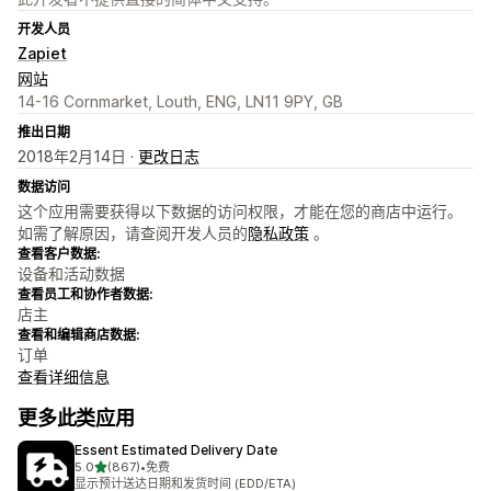
开发人员
Zapiet
网站
14-16 Cornmarket, Louth, ENG, LN11 9PY, GB
推出日期
2018年2月14日 ·
更改日志
数据访问
这个应用需要获得以下数据的访问权限，才能在您的商店中运行。
如需了解原因，请查阅开发人员的
隐私政策
。
查看客户数据:
设备和活动数据
查看员工和协作者数据:
店主
查看和编辑商店数据:
订单
查看详细信息
更多此类应用
Essent Estimated Delivery Date
星（满分 5 星）
5.0
(867)
•
免费
总共 867 条评论
显示预计送达日期和发货时间 (EDD/ETA)