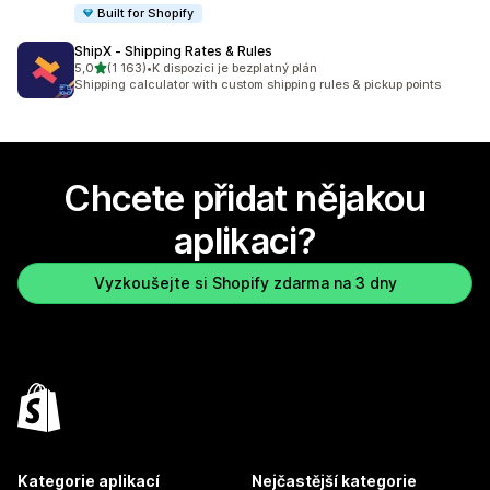
Built for Shopify
ShipX ‑ Shipping Rates & Rules
z 5 hvězd
5,0
(1 163)
•
K dispozici je bezplatný plán
Celkový počet recenzí: 1163
Shipping calculator with custom shipping rules & pickup points
Chcete přidat nějakou
aplikaci?
Vyzkoušejte si Shopify zdarma na 3 dny
Kategorie aplikací
Nejčastější kategorie