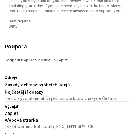
Thank you very much for your kind review. It was a real pleasure
assisting you today. If you ever need any help in the future, please
feel free to reach out anytime. We are always here to support you!
Best regards
Betty
Podpora
Podporu k aplikaci poskytuje Zapiet.
Zdroje
Zásady ochrany osobních údajů
Nejčastější dotazy
Tento vývojář nenabízí přímou podporu v jazyce Čeština.
Vývojář
Zapiet
Webová stránka
14-16 Cornmarket, Louth, ENG, LN11 9PY, GB