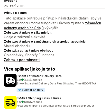
Uvedena
26. září 2018
Přístup k datům
Tato aplikace potřebuje přístup k následujícím datům, aby ve
vašem obchodu mohla fungovat. Důvody zjistíte v
zásadách
ochrany osobních údajů
vývojáře.
Zobrazovat údaje o zákaznících:
Údaje o zařízení a aktivitě
Zobrazovat údaje o zaměstnancích a spolupracovnících:
Majitel obchodu
Zobrazit a upravit údaje obchodu:
Objednávky, Shopify Functions
Zobrazit podrobnosti
Více aplikací jako je tato
Essent Estimated Delivery Date
z 5 hvězd
5,0
(867)
•
Zdarma
Celkový počet recenzí: 867
Show Estimated Delivery Date Plus Shipping Time (EDD/ETA)
Built for Shopify
SMART Shipping Rates & Rules
z 5 hvězd
4,9
(318)
•
Zdarma
Celkový počet recenzí: 318
Postcode shipping calculator to set rates & rules by product