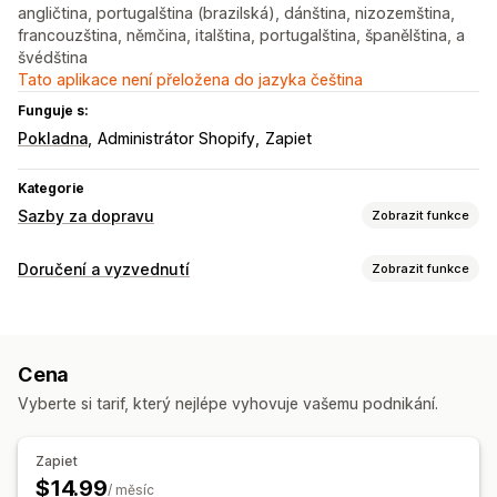
angličtina, portugalština (brazilská), dánština, nizozemština,
francouzština, němčina, italština, portugalština, španělština, a
švédština
Tato aplikace není přeložena do jazyka čeština
Funguje s:
Pokladna
Administrátor Shopify
Zapiet
Kategorie
Sazby za dopravu
Zobrazit funkce
Výpočet sazeb
Doručení a vyzvednutí
Zobrazit funkce
PSČ
Více zón
Možnosti doručení
Přizpůsobení
Dynamické sazby
Minimální hodnoty
Více lokalit
Více jazyků
Cena
Vyberte si tarif, který nejlépe vyhovuje vašemu podnikání.
Zapiet
$14.99
/ měsíc