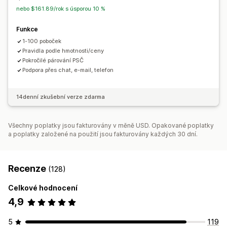
nebo $161.89/rok s úsporou 10 %
Funkce
1-100 poboček
Pravidla podle hmotnosti/ceny
Pokročilé párování PSČ
Podpora přes chat, e-mail, telefon
14denní zkušební verze zdarma
Všechny poplatky jsou fakturovány v měně USD. Opakované poplatky
a poplatky založené na použití jsou fakturovány každých 30 dní.
Recenze
(128)
Celkové hodnocení
4,9
5
119