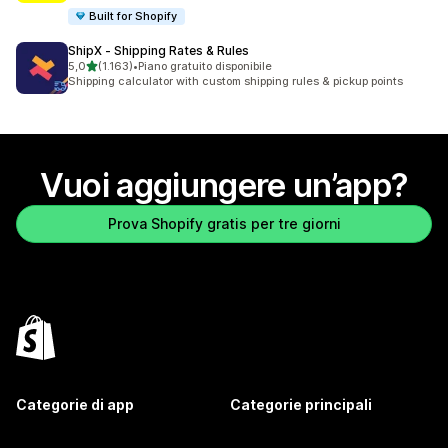
Built for Shopify
ShipX ‑ Shipping Rates & Rules
stelle su 5
5,0
(1.163)
•
Piano gratuito disponibile
1163 recensioni totali
Shipping calculator with custom shipping rules & pickup points
Vuoi aggiungere un’app?
Prova Shopify gratis per tre giorni
Categorie di app
Categorie principali