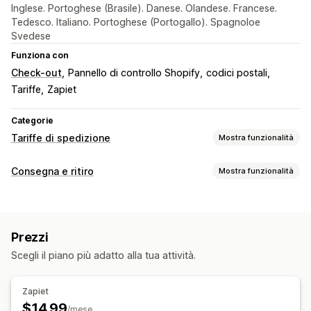
Inglese. Portoghese (Brasile). Danese. Olandese. Francese.
Tedesco. Italiano. Portoghese (Portogallo). Spagnoloe
Svedese
Funziona con
Check-out
Pannello di controllo Shopify
codici postali
Tariffe
Zapiet
Categorie
Tariffe di spedizione
Mostra funzionalità
Calcolo delle tariffe
Consegna e ritiro
Mostra funzionalità
CAP/codice postale
Multizona
Opzioni di consegna
Personalizzazione
Tariffe dinamiche
Valori minimi
In più sedi
Multilingua
Prezzi
Scegli il piano più adatto alla tua attività.
Zapiet
$14.99
/mese