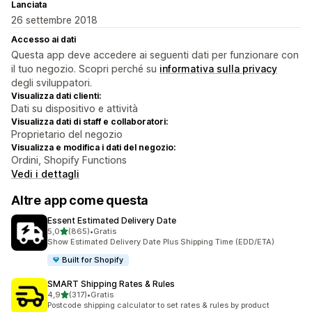
Lanciata
26 settembre 2018
Accesso ai dati
Questa app deve accedere ai seguenti dati per funzionare con
il tuo negozio. Scopri perché su
informativa sulla privacy
degli sviluppatori.
Visualizza dati clienti:
Dati su dispositivo e attività
Visualizza dati di staff e collaboratori:
Proprietario del negozio
Visualizza e modifica i dati del negozio:
Ordini, Shopify Functions
Vedi i dettagli
Altre app come questa
Essent Estimated Delivery Date
stelle su 5
5,0
(865)
•
Gratis
865 recensioni totali
Show Estimated Delivery Date Plus Shipping Time (EDD/ETA)
Built for Shopify
SMART Shipping Rates & Rules
stelle su 5
4,9
(317)
•
Gratis
317 recensioni totali
Postcode shipping calculator to set rates & rules by product