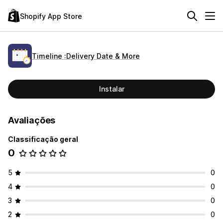
Shopify App Store
Timeline :Delivery Date & More
Instalar
Avaliações
Classificação geral
0
5
0
4
0
3
0
2
0