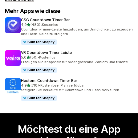
Mehr Apps wie diese
GSC Countdown Timer Bar
von 5 Sternen
4,9
(480)
•
Kostenlos
480 Rezensionen insgesamt
Countdown-Timer-Leiste hinzufügen, um Dringlichkeit zu erzeugen
und Flash-Sales zu steigern
Built for Shopify
VR Countdown Timer Leiste
von 5 Sternen
5,0
(80)
•
Kostenlos
80 Rezensionen insgesamt
Erzeugen Sie Knappheit mit Niedrigbestand-Zählern und fixierte
Built for Shopify
Hextom: Countdown Timer Bar
von 5 Sternen
4,9
(718)
•
Kostenloser Plan verfügbar
718 Rezensionen insgesamt
Steigern Sie Verkäufe mit Countdown und Flash-Verkäufen
Built for Shopify
Möchtest du eine App