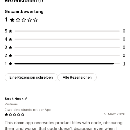
Rezensionen
(1)
Gesamtbewertung
1
5
0
4
0
3
0
2
0
1
1
Eine Rezension schreiben
Alle Rezensionen
Book Nook
Vietnam
Etwa eine stunde mit der App
5. März 2026
This damn app overwrites product titles with code, obscuring
them, and worse, that code doesn't disappear even when I