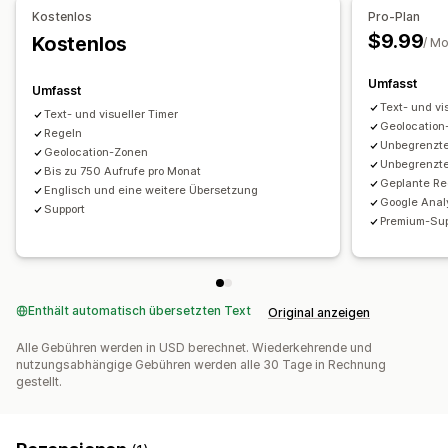
Timer-Typ
Kostenlos
Pro-Plan
$9.99
Kostenlos
Deadline für Versand
/ M
Umfasst
Umfasst
Text- und vi
Text- und visueller Timer
Geolocation
Regeln
Unbegrenzte
Geolocation-Zonen
Unbegrenzt
Bis zu 750 Aufrufe pro Monat
Geplante Re
Englisch und eine weitere Übersetzung
Google Anal
Support
Premium-Sup
Enthält automatisch übersetzten Text
Original anzeigen
Alle Gebühren werden in USD berechnet. Wiederkehrende und
nutzungsabhängige Gebühren werden alle 30 Tage in Rechnung
gestellt.