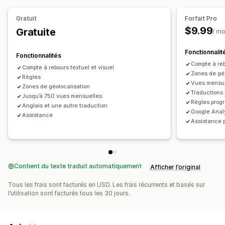
Type de chronomètre
Gratuit
Forfait Pro
$9.99
Gratuite
Heure limite d’expédition
/ mo
Fonctionnalit
Fonctionnalités
Compte à reb
Compte à rebours textuel et visuel
Zones de géo
Règles
Vues mensuel
Zones de géolocalisation
Traductions 
Jusqu’à 750 vues mensuelles
Règles pro
Anglais et une autre traduction
Google Anal
Assistance
Assistance 
Contient du texte traduit automatiquement
Afficher l’original
Tous les frais sont facturés en USD. Les frais récurrents et basés sur
l’utilisation sont facturés tous les 30 jours.