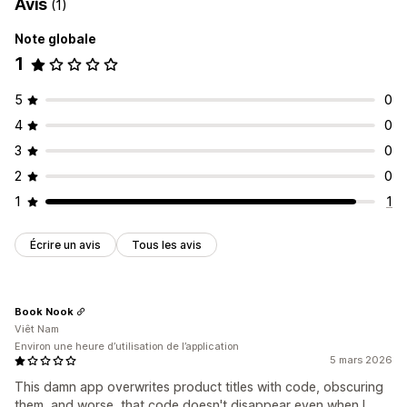
Avis
(1)
Note globale
1
5
0
4
0
3
0
2
0
1
1
Écrire un avis
Tous les avis
Book Nook
Viêt Nam
Environ une heure d’utilisation de l’application
5 mars 2026
This damn app overwrites product titles with code, obscuring
them, and worse, that code doesn't disappear even when I