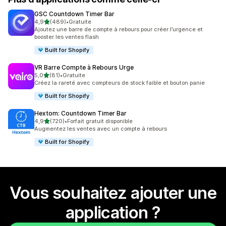
GSC Countdown Timer Bar
étoile(s) sur 5
4,9
(489)
•
Gratuite
489 avis au total
Ajoutez une barre de compte à rebours pour créer l’urgence et
booster les ventes flash
Built for Shopify
VR Barre Compte à Rebours Urge
étoile(s) sur 5
5,0
(81)
•
Gratuite
81 avis au total
Créez la rareté avec compteurs de stock faible et bouton panie
Built for Shopify
Hextom: Countdown Timer Bar
étoile(s) sur 5
4,9
(720)
•
Forfait gratuit disponible
720 avis au total
Augmentez les ventes avec un compte à rebours
Built for Shopify
Vous souhaitez ajouter une
application ?