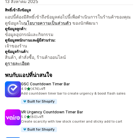
13 สิงหาคม 2025
สิทธิ์เข้าถึงข้อมูล
แอปนี้ต้องมีสิทธิ์เข้าถึงข้อมูลต่อไปนี้เพื่อดำเนินการในร้านค้าของคุณ
ดูข้อมูลใน
นโยบายความเป็นส่วนตัว
ของนักพัฒนา
ดูข้อมูลลูกค้า:
ข้อมูลอุปกรณ์และกิจกรรม
ดูข้อมูลพนักงานและผู้มีส่วนร่วม:
เจ้าของร้าน
ดูข้อมูลร้านค้า:
สินค้า, คำสั่งซื้อ, ร้านค้าออนไลน์
ดูรายละเอียด
พบกับแอปที่น่าสนใจ
GSC Countdown Timer Bar
เต็ม 5 ดาว
4.9
(474)
•
ฟรี
ทั้งหมด 474 รีวิว
Add countdown timer bar to create urgency & boost flash sales
Built for Shopify
VR Urgency Countdown Timer Bar
เต็ม 5 ดาว
5.0
(80)
•
ฟรี
ทั้งหมด 80 รีวิว
Create scarcity with low stock counter and sticky add to cart
Built for Shopify