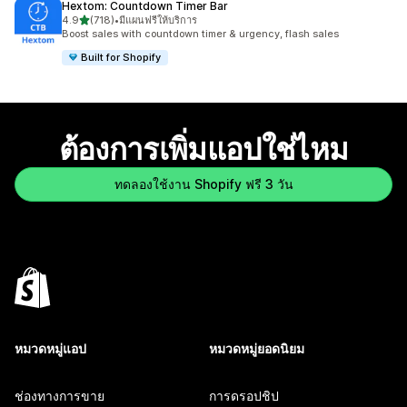
Hextom: Countdown Timer Bar
เต็ม 5 ดาว
4.9
(718)
•
มีแผนฟรีให้บริการ
ทั้งหมด 718 รีวิว
Boost sales with countdown timer & urgency, flash sales
Built for Shopify
ต้องการเพิ่มแอปใช่ไหม
ทดลองใช้งาน Shopify ฟรี 3 วัน
หมวดหมู่แอป
หมวดหมู่ยอดนิยม
ช่องทางการขาย
การดรอปชิป