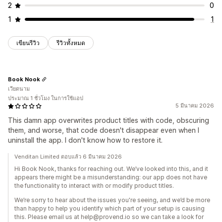
2
0
1
1
เขียนรีวิว
รีวิวทั้งหมด
Book Nook
เวียดนาม
ประมาณ 1 ชั่วโมง ในการใช้แอป
5 มีนาคม 2026
This damn app overwrites product titles with code, obscuring
them, and worse, that code doesn't disappear even when I
uninstall the app. I don't know how to restore it.
Venditan Limited ตอบแล้ว 6 มีนาคม 2026
Hi Book Nook, thanks for reaching out. We’ve looked into this, and it
appears there might be a misunderstanding: our app does not have
the functionality to interact with or modify product titles.
We’re sorry to hear about the issues you're seeing, and we’d be more
than happy to help you identify which part of your setup is causing
this. Please email us at help@provend.io so we can take a look for