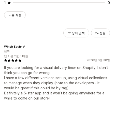
1
0
리뷰 작성
상세 검색
정렬
Winch Equip
영국
앱 사용 기간 11개월
2026년 6월 30일
If you are looking for a visual delivery timer on Shopify, I don't
think you can go far wrong.
I have a few different versions set up, using virtual collections
to manage when they display (note to the developers - it
would be great if this could be by tag).
Definitely a 5-star app and it won’t be going anywhere for a
while to come on our store!