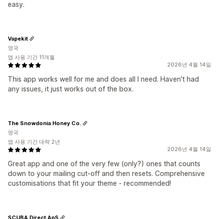
easy.
Vapekit
영국
앱 사용 기간 11개월
2026년 4월 14일
This app works well for me and does all I need. Haven't had
any issues, it just works out of the box.
The Snowdonia Honey Co.
영국
앱 사용 기간 대략 2년
2026년 4월 14일
Great app and one of the very few (only?) ones that counts
down to your mailing cut-off and then resets. Comprehensive
customisations that fit your theme - recommended!
SCUBA Direct ApS