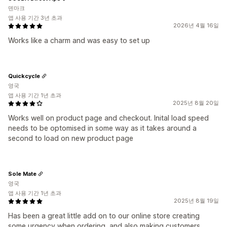
덴마크
앱 사용 기간 3년 초과
2026년 4월 16일
Works like a charm and was easy to set up
Quickcycle
영국
앱 사용 기간 1년 초과
2025년 8월 20일
Works well on product page and checkout. Inital load speed
needs to be optomised in some way as it takes around a
second to load on new product page
Sole Mate
영국
앱 사용 기간 1년 초과
2025년 8월 19일
Has been a great little add on to our online store creating
some urgency when ordering, and also making customers