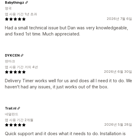
Babythingz
영국
앱 사용 기간 1년 초과
2026년 7월 6일
Had a small technical issue but Dan was very knowledgeable,
and fixed 1st time. Much appreciated.
DYKCEN
덴마크
앱 사용 기간 거의 4년
2026년 6월 30일
Delivery Timer works well for us and does all I need it to do. We
haven't had any issues, it just works out of the box.
Trail.nl
네덜란드
앱 사용 기간 2개월
2026년 5월 28일
Quick support and it does what it needs to do. Installation is