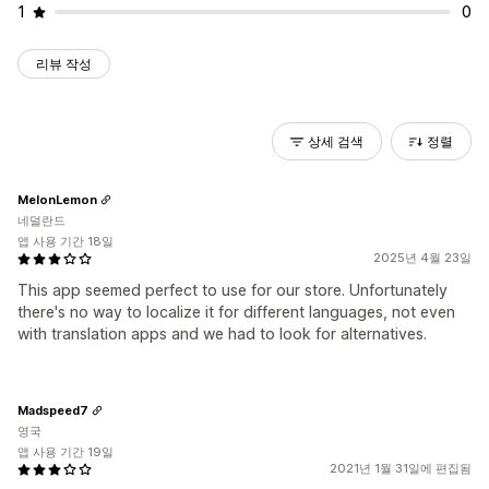
1
0
리뷰 작성
상세 검색
정렬
MelonLemon
네덜란드
앱 사용 기간 18일
2025년 4월 23일
This app seemed perfect to use for our store. Unfortunately
there's no way to localize it for different languages, not even
with translation apps and we had to look for alternatives.
Madspeed7
영국
앱 사용 기간 19일
2021년 1월 31일에 편집됨