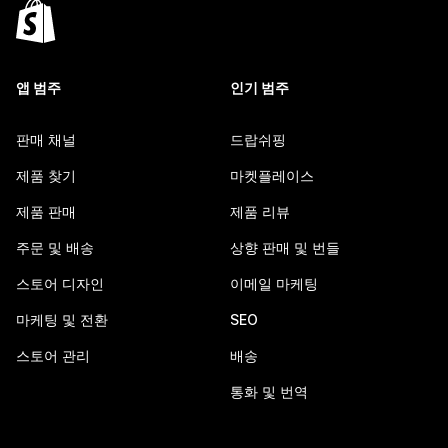
앱 범주
인기 범주
판매 채널
드랍쉬핑
제품 찾기
마켓플레이스
제품 판매
제품 리뷰
주문 및 배송
상향 판매 및 번들
스토어 디자인
이메일 마케팅
마케팅 및 전환
SEO
스토어 관리
배송
통화 및 번역