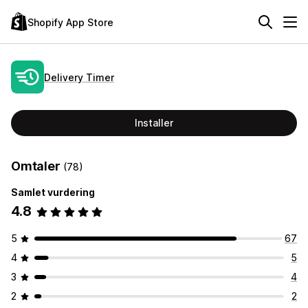
Shopify App Store
Delivery Timer
Installer
Omtaler
(78)
Samlet vurdering
4.8
5
67
4
5
3
4
2
2