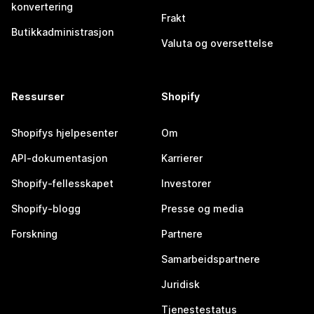
konvertering
Frakt
Butikkadministrasjon
Valuta og oversettelse
Ressurser
Shopify
Shopifys hjelpesenter
Om
API-dokumentasjon
Karrierer
Shopify-fellesskapet
Investorer
Shopify-blogg
Presse og media
Forskning
Partnere
Samarbeidspartnere
Juridisk
Tjenestestatus