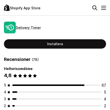
Shopify App Store
Delivery Timer
Installera
Recensioner
(78)
Helhetsomdöme
4,8
5
67
4
5
3
4
2
2