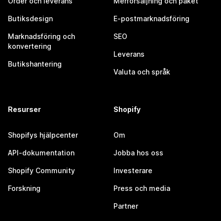
Order och leverans
Merförsäljning och paket
Butiksdesign
E-postmarknadsföring
Marknadsföring och
SEO
konvertering
Leverans
Butikshantering
Valuta och språk
Resurser
Shopify
Shopifys hjälpcenter
Om
API-dokumentation
Jobba hos oss
Shopify Community
Investerare
Forskning
Press och media
Partner