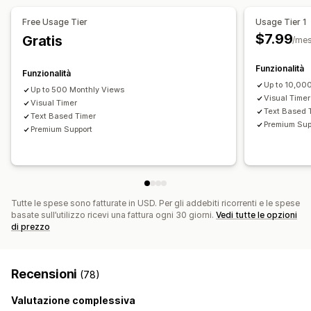
Tempi di preparazione
Minuto fisso
Free Usage Tier
Usage Tier 1
$7.99
Gratis
/me
Tipo di timer
Offerte lampo
Promozione a tempo limitato
Funzionalità
Funzionalità
Evento speciale
Preordine
Lancio del prodotto
Up to 10,00
Up to 500 Monthly Views
Check-out
Limite spedizione
Visual Timer
Visual Timer
Text Based 
Text Based Timer
Premium Sup
Premium Support
Tutte le spese sono fatturate in USD. Per gli addebiti ricorrenti e le spese
basate sull’utilizzo ricevi una fattura ogni 30 giorni.
Vedi tutte le opzioni
di prezzo
Recensioni
(78)
Valutazione complessiva