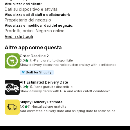
Visualizza dati clienti:
Dati su dispositivo e attività
Visualizza dati di staff e collaboratori:
Proprietario del negozio
Visualizza e modifica i dati del negozio:
Prodotti, ordini, Negozio online
Vedi i dettagli
Altre app come questa
Order Deadline 2
stelle su 5
5,0
(7)
•
Piano gratuito disponibile
7 recensioni totali
Show delivery dates that help customers buy with confidence
Built for Shopify
AIT Estimated Delivery Date
stelle su 5
5,0
(1)
•
Piano gratuito disponibile
1 recensioni totali
Show delivery dates with ETA and order cutoff countdown
Shipify Delivery Estimate
stelle su 5
1,0
(1)
•
Installazione gratuita
1 recensioni totali
Add estimated delivery date and shipping date to boost sales