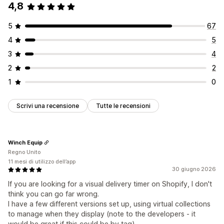
4,8
5
67
4
5
3
4
2
2
1
0
Scrivi una recensione
Tutte le recensioni
Winch Equip
Regno Unito
11 mesi di utilizzo dell’app
30 giugno 2026
If you are looking for a visual delivery timer on Shopify, I don't
think you can go far wrong.
I have a few different versions set up, using virtual collections
to manage when they display (note to the developers - it
would be great if this could be by tag).