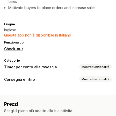
times
Motivate buyers to place orders and increase sales
Lingue
Inglese
Questa app non è disponibile in Italiano
Funziona con
Check-out
Categorie
Timer per conto alla rovescia
Mostra funzionalità
Opzioni di visualizzazione
Consegna e ritiro
Mostra funzionalità
CSS personalizzato
Colore e font
Testo personalizzato
Opzioni di consegna
Posizione personalizzata
Barra degli annunci
Orari limite
Tempi di preparazione
Pagina del carrello
Pagine dei prodotti
Prezzi
Timer per conto alla rovescia
Messaggi personalizzati
Opzioni di tempistiche
Scegli il piano più adatto alla tua attività.
Opzioni di ritiro
Ricorrente
Intervallo di date
Data di fine fissa