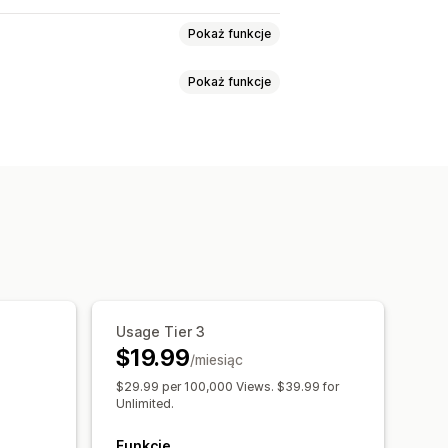
Pokaż funkcje
Pokaż funkcje
a
Niestandardowy tekst
szeń
Strona koszyka
egary do odliczania
atą końcową
czona czasowo
Usage Tier 3
 przedsprzedaży
$19.99
/miesiąc
alizacja zakupu
$29.99 per 100,000 Views. $39.99 for
Unlimited.
Funkcje