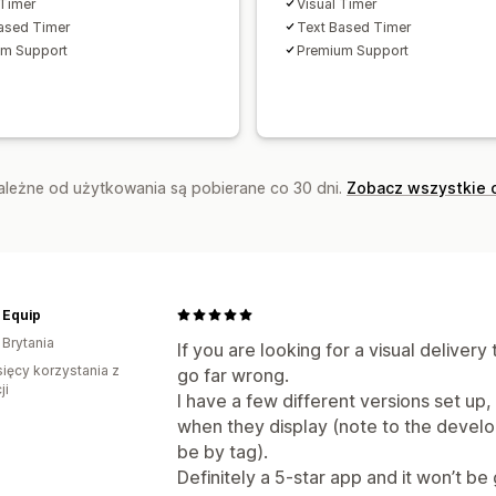
 Timer
Visual Timer
ased Timer
Text Based Timer
um Support
Premium Support
zależne od użytkowania są pobierane co 30 dni.
Zobacz wszystkie 
 Equip
 Brytania
If you are looking for a visual delivery
sięcy korzystania z
go far wrong.
ji
I have a few different versions set up,
when they display (note to the develope
be by tag).
Definitely a 5-star app and it won’t b