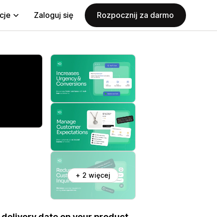
cje
Zaloguj się
Rozpocznij za darmo
+ 2 więcej
 delivery date on your product