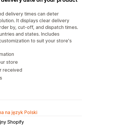
d delivery times can deter
lution. It displays clear delivery
rder by, cut-off, and dispatch times.
untries and states. Includes
ustomization to suit your store's
rmation
our store
r received
s
a na język Polski
jny Shopify