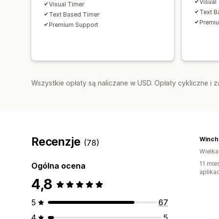
Visual
Visual Timer
Text B
Text Based Timer
Premi
Premium Support
Wszystkie opłaty są naliczane w USD. Opłaty cykliczne i 
Recenzje
Winch
(78)
Wielka
11 mie
Ogólna ocena
aplikac
4,8
5
67
4
5