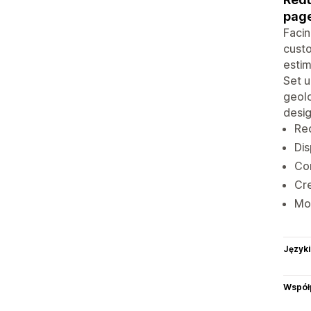
page
Facin
custo
estim
Set u
geolo
desig
Red
Dis
Com
Cre
Mot
Języki
Współ