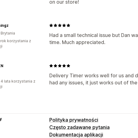
on our store!
hingz
 Brytania
Had a small technical issue but Dan w
rok korzystania z
time. Much appreciated.
ji
EN
Delivery Timer works well for us and do
 4 lata korzystania z
had any issues, it just works out of the
ji
y
Polityka prywatności
Często zadawane pytania
Dokumentacja aplikacji