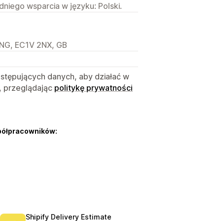
niego wsparcia w języku: Polski.
ENG, EC1V 2NX, GB
astępujących danych, aby działać w
, przeglądając
politykę prywatności
półpracowników:
Shipify Delivery Estimate