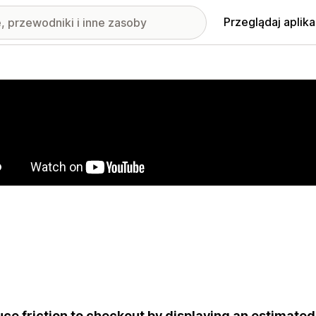
Przeglądaj aplika
nione obrazy w galerii
ce friction to checkout by displaying an estimated