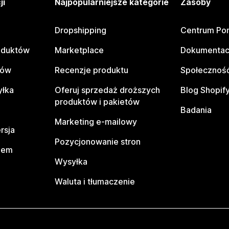
ji
Najpopularniejsze kategorie
Zasoby
Dropshipping
Centrum Po
oduktów
Marketplace
Dokumentac
tów
Recenzje produktu
Społeczność
yłka
Oferuj sprzedaż droższych
Blog Shopif
produktów i pakietów
Badania
Marketing e-mailowy
rsja
Pozycjonowanie stron
pem
Wysyłka
Waluta i tłumaczenie