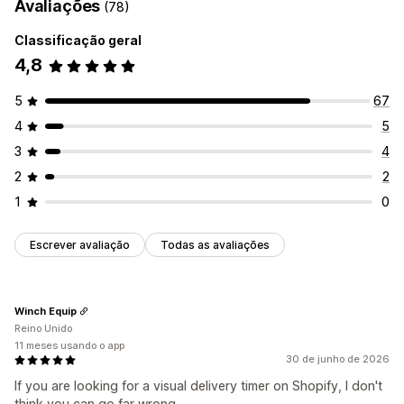
Avaliações
(78)
Classificação geral
4,8
5
67
4
5
3
4
2
2
1
0
Escrever avaliação
Todas as avaliações
Winch Equip
Reino Unido
11 meses usando o app
30 de junho de 2026
If you are looking for a visual delivery timer on Shopify, I don't
think you can go far wrong.