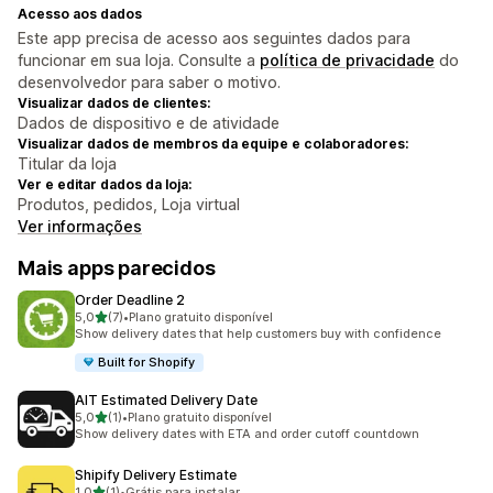
Acesso aos dados
Este app precisa de acesso aos seguintes dados para
funcionar em sua loja. Consulte a
política de privacidade
do
desenvolvedor para saber o motivo.
Visualizar dados de clientes:
Dados de dispositivo e de atividade
Visualizar dados de membros da equipe e colaboradores:
Titular da loja
Ver e editar dados da loja:
Produtos, pedidos, Loja virtual
Ver informações
Mais apps parecidos
Order Deadline 2
de 5 estrelas
5,0
(7)
•
Plano gratuito disponível
7 avaliações ao todo
Show delivery dates that help customers buy with confidence
Built for Shopify
AIT Estimated Delivery Date
de 5 estrelas
5,0
(1)
•
Plano gratuito disponível
1 avaliações ao todo
Show delivery dates with ETA and order cutoff countdown
Shipify Delivery Estimate
de 5 estrelas
1,0
(1)
•
Grátis para instalar