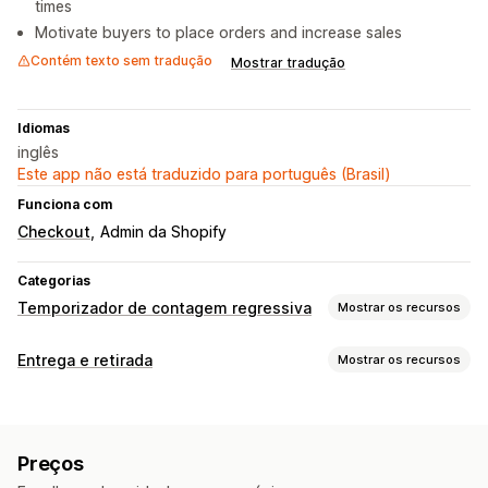
times
Motivate buyers to place orders and increase sales
Contém texto sem tradução
Mostrar tradução
Idiomas
inglês
Este app não está traduzido para português (Brasil)
Funciona com
Checkout
Admin da Shopify
Categorias
Temporizador de contagem regressiva
Mostrar os recursos
Opções de exibição
Entrega e retirada
Mostrar os recursos
CSS personalizado
Cor e fonte
Texto personalizado
Opções de entrega
Posição personalizada
Barra de anúncios
Horários limite da compra para envio no prazo
Página do carrinho
Páginas do produto
Preços
Tempos de preparação
Timers de contagem regressiva
Opções de momento ideal de abordagem