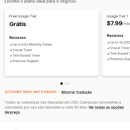
Escolha o plano ideal para o negócio.
Mensagens personalizadas
Recorrente
Intervalo de datas
Data final fixa
Minuto fixo
Opções de retirada
Free Usage Tier
Usage Tier 1
Tipo de contador
Tempos de preparação
$7.99
Grátis
/mê
Promoções-relâmpago
Promoção por tempo limitado
Evento especial
Pré-vendas
Lançamento de produtos
Recursos
Recursos
Checkout
Horário limite da compra para envio no prazo
Up to 10,00
Up to 500 Monthly Views
Visual Timer
Visual Timer
Text Based 
Text Based Timer
Premium Sup
Premium Support
Contém texto sem tradução
Mostrar tradução
Todas as cobranças são faturadas em USD. Cobranças recorrentes e
calculadas por uso são faturadas a cada 30 dias.
Ver todas as opções
de preço