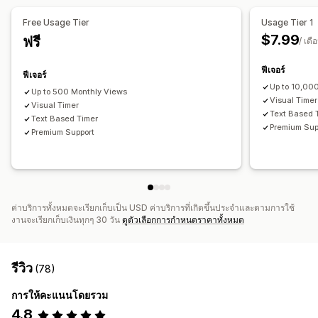
เวลาเตรียมตัว
Free Usage Tier
Usage Tier 1
ประเภทตัวจับเวลา
$7.99
ฟรี
/ เดื
แฟลชเซลล์
โปรโมชันแบบจำกัดเวลา
กิจกรรมพิเศษ
การสั่งซื้อล่วงหน้า
การเปิดตัวผลิตภัณฑ์
การชำระเงิน
ฟีเจอร์
ฟีเจอร์
การตัดยอดจัดส่ง
Up to 10,00
Up to 500 Monthly Views
Visual Timer
Visual Timer
Text Based 
Text Based Timer
Premium Sup
Premium Support
ค่าบริการทั้งหมดจะเรียกเก็บเป็น USD ค่าบริการที่เกิดขึ้นประจำและตามการใช้
งานจะเรียกเก็บเงินทุกๆ 30 วัน
ดูตัวเลือกการกำหนดราคาทั้งหมด
รีวิว
(78)
การให้คะแนนโดยรวม
4.8