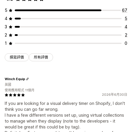
5
67
4
5
3
4
2
2
1
0
撰寫評價
所有評價
Winch Equip
英國
使用應用程式 11個月
2026年6月30日
If you are looking for a visual delivery timer on Shopify, I don't
think you can go far wrong.
I have a few different versions set up, using virtual collections
to manage when they display (note to the developers - it
would be great if this could be by tag).