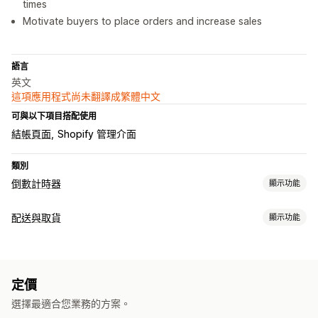
times
Motivate buyers to place orders and increase sales
語言
英文
這項應用程式尚未翻譯成繁體中文
可與以下項目搭配使用
結帳頁面
Shopify 管理介面
類別
倒數計時器
顯示功能
顯示選項
配送與取貨
顯示功能
自訂 CSS
顏色和字型
自訂文字
自訂位置
公告列
購物車頁面
配送選項
產品頁面
截止時間
準備時間
倒數計時器
自訂訊息
計時選項
定價
取貨選項
定期
日期範圍
指定結束日期
指定分鐘
選擇最適合您業務的方案。
準備時間