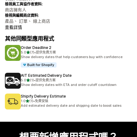
檢視員工與協作者資料:
商店擁有人
檢視與編輯商店資料:
產品、 訂單、 線上商店
查看詳情
其他同類型應用程式
Order Deadline 2
滿分 5 顆星
5.0
(7)
•
提供免費方案
共有 7 則評價
Show delivery dates that help customers buy with confidence
Built for Shopify
AIT Estimated Delivery Date
滿分 5 顆星
5.0
(1)
•
提供免費方案
共有 1 則評價
Show delivery dates with ETA and order cutoff countdown
Shipify Delivery Estimate
滿分 5 顆星
1.0
(1)
•
免費安裝
共有 1 則評價
Add estimated delivery date and shipping date to boost sales