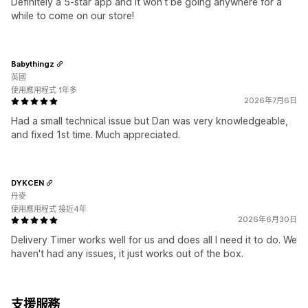
Definitely a 5-star app and it won’t be going anywhere for a
while to come on our store!
Babythingz
英國
使用應用程式 1年多
2026年7月6日
Had a small technical issue but Dan was very knowledgeable,
and fixed 1st time. Much appreciated.
DYKCEN
丹麥
使用應用程式 接近4年
2026年6月30日
Delivery Timer works well for us and does all I need it to do. We
haven't had any issues, it just works out of the box.
支援服務