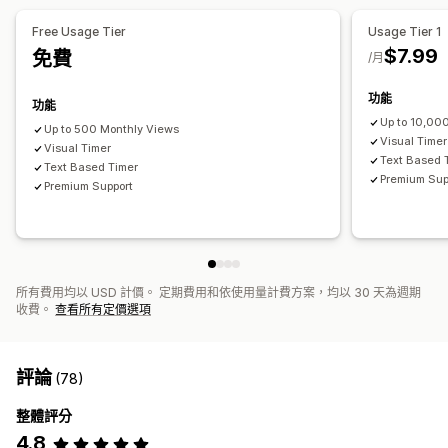
計時器類型
Free Usage Tier
Usage Tier 1
快閃優惠
限時促銷
特別活動
預購
新品上市
結帳頁面
$7.99
免費
/月
運送截止時間
功能
功能
Up to 10,00
Up to 500 Monthly Views
Visual Timer
Visual Timer
Text Based 
Text Based Timer
Premium Sup
Premium Support
所有費用均以 USD 計價。 定期費用和依使用量計費方案，均以 30 天為週期
收費。
查看所有定價選項
評論
(78)
整體評分
4.8