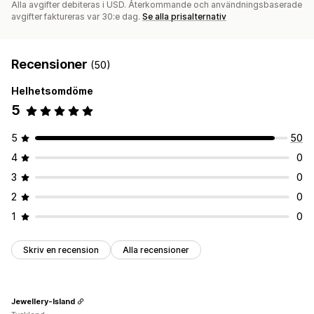
Alla avgifter debiteras i USD. Återkommande och användningsbaserade
avgifter faktureras var 30:e dag.
Se alla prisalternativ
Recensioner
(50)
Helhetsomdöme
5
5
50
4
0
3
0
2
0
1
0
Skriv en recension
Alla recensioner
Jewellery-Island