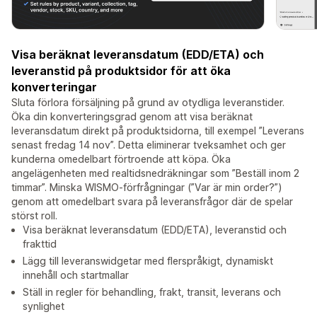
Visa beräknat leveransdatum (EDD/ETA) och
leveranstid på produktsidor för att öka
konverteringar
Sluta förlora försäljning på grund av otydliga leveranstider.
Öka din konverteringsgrad genom att visa beräknat
leveransdatum direkt på produktsidorna, till exempel ”Leverans
senast fredag 14 nov”. Detta eliminerar tveksamhet och ger
kunderna omedelbart förtroende att köpa. Öka
angelägenheten med realtidsnedräkningar som ”Beställ inom 2
timmar”. Minska WISMO-förfrågningar (”Var är min order?”)
genom att omedelbart svara på leveransfrågor där de spelar
störst roll.
Visa beräknat leveransdatum (EDD/ETA), leveranstid och
frakttid
Lägg till leveranswidgetar med flerspråkigt, dynamiskt
innehåll och startmallar
Ställ in regler för behandling, frakt, transit, leverans och
synlighet