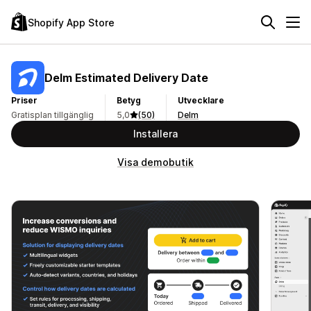
Shopify App Store
Delm Estimated Delivery Date
Priser
Betyg
Utvecklare
Gratisplan tillgänglig
5,0
(50)
Delm
Installera
Visa demobutik