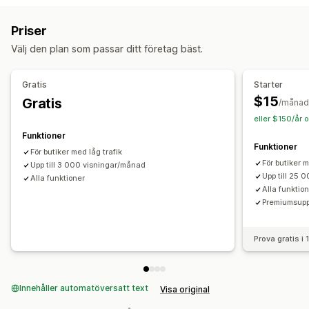
Kundbaserad
Produktbaserad
Flera zoner
Multi-origin
Anpassade meddelanden
Priser
Anpassning
Hämtningsalternativ
Välj den plan som passar ditt företag bäst.
Leveransdatum
Leveranstid
Geolokalisering
Flera språk
Flera platser
Förberedelsetider
Anpassade regler
Gratis
Starter
Spårning i realtid
$15
Gratis
/månad
Beräknade leveransdagar
eller $150/år 
Funktioner
Funktioner
För butiker med låg trafik
För butiker m
Upp till 3 000 visningar/månad
Upp till 25 
Alla funktioner
Alla funktio
Premiumsupp
Prova gratis i
Innehåller automatöversatt text
Visa original