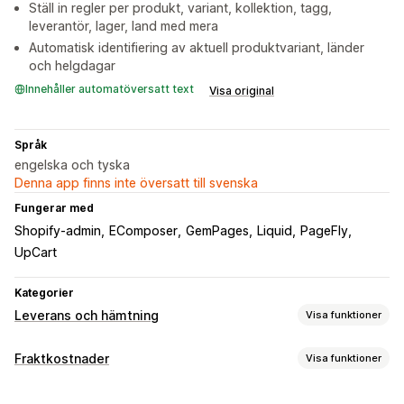
Ställ in regler per produkt, variant, kollektion, tagg,
leverantör, lager, land med mera
Automatisk identifiering av aktuell produktvariant, länder
och helgdagar
Innehåller automatöversatt text
Visa original
Språk
engelska och tyska
Denna app finns inte översatt till svenska
Fungerar med
Shopify-admin
EComposer
GemPages
Liquid
PageFly
UpCart
Kategorier
Leverans och hämtning
Visa funktioner
Leveransalternativ
Fraktkostnader
Visa funktioner
Blockera datum
Tidsgränser
Flera platser
Prisberäkning
Förberedelsetider
Nedräkningstimer