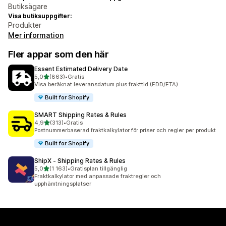
Butiksägare
Visa butiksuppgifter:
Produkter
Mer information
Fler appar som den här
Essent Estimated Delivery Date
av 5 stjärnor
5,0
(863)
•
Gratis
863 recensioner totalt
Visa beräknat leveransdatum plus frakttid (EDD/ETA)
Built for Shopify
SMART Shipping Rates & Rules
av 5 stjärnor
4,9
(313)
•
Gratis
313 recensioner totalt
Postnummerbaserad fraktkalkylator för priser och regler per produkt
Built for Shopify
ShipX ‑ Shipping Rates & Rules
av 5 stjärnor
5,0
(1 163)
•
Gratisplan tillgänglig
1163 recensioner totalt
Fraktkalkylator med anpassade fraktregler och
upphämtningsplatser