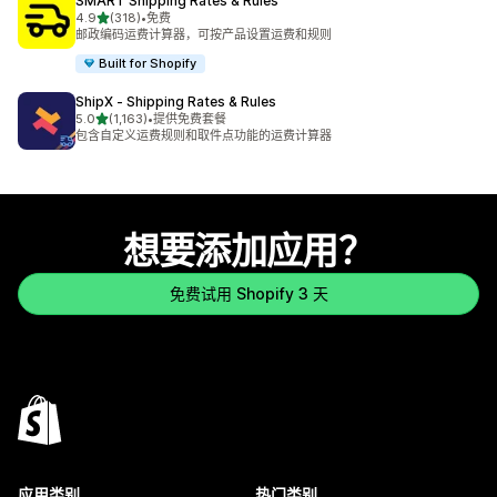
SMART Shipping Rates & Rules
星（满分 5 星）
4.9
(318)
•
免费
总共 318 条评论
邮政编码运费计算器，可按产品设置运费和规则
Built for Shopify
ShipX ‑ Shipping Rates & Rules
星（满分 5 星）
5.0
(1,163)
•
提供免费套餐
总共 1163 条评论
包含自定义运费规则和取件点功能的运费计算器
想要添加应用？
免费试用 Shopify 3 天
应用类别
热门类别