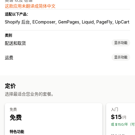
这款应用未翻译成简体中文
适配以下产品：
Shopify 后台
EComposer
GemPages
Liquid
PageFly
UpCart
类别
配送和取货
显示功能
配送选项
运费
显示功能
屏蔽日期
截止时间
多个地点
准备时间
倒数计时器
自定义消息
费率计算
取货选项
基于客户
基于产品
多个区域
多个发货地
多个地点
准备时间
定价
自定义
选择最适合您业务的套餐。
实时跟踪
配送日期
配送时间
地理位置
多语言
自定义规则
预计到达时间
免费
入门
$15
免费
/月
或 $150/年（可
特色功能