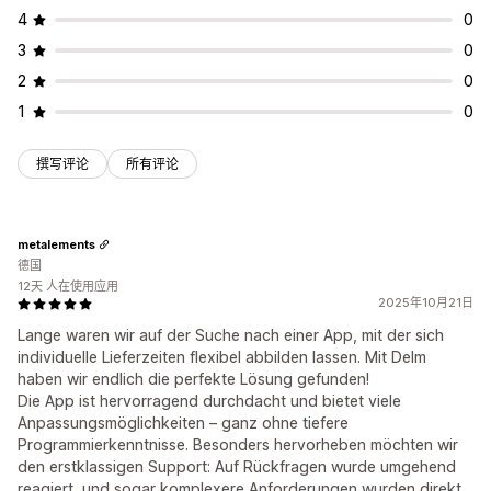
4
0
3
0
2
0
1
0
撰写评论
所有评论
metalements
德国
12天 人在使用应用
2025年10月21日
Lange waren wir auf der Suche nach einer App, mit der sich
individuelle Lieferzeiten flexibel abbilden lassen. Mit Delm
haben wir endlich die perfekte Lösung gefunden!
Die App ist hervorragend durchdacht und bietet viele
Anpassungsmöglichkeiten – ganz ohne tiefere
Programmierkenntnisse. Besonders hervorheben möchten wir
den erstklassigen Support: Auf Rückfragen wurde umgehend
reagiert, und sogar komplexere Anforderungen wurden direkt