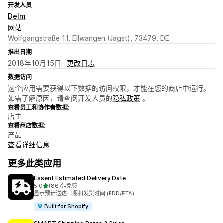
开发人员
Delm
网站
Wolfgangstraße 11, Ellwangen (Jagst), 73479, DE
推出日期
2018年10月15日 ·
更改日志
数据访问
这个应用需要获得以下数据的访问权限，才能在您的商店中运行。
如需了解原因，请查阅开发人员的
隐私政策
。
查看员工和协作者数据:
店主
查看商店数据:
产品
查看详细信息
更多此类应用
Essent Estimated Delivery Date
星（满分 5 星）
5.0
(867)
•
免费
总共 867 条评论
显示预计送达日期和发货时间 (EDD/ETA)
Built for Shopify