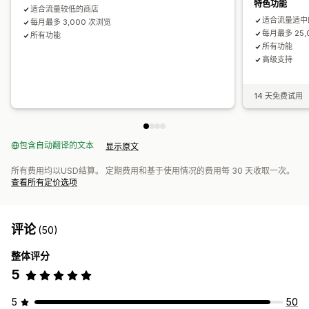
特色功能
适合流量较低的商店
适合流量适中
每月最多 3,000 次浏览
每月最多 25,
所有功能
所有功能
高级支持
14 天免费试用
包含自动翻译的文本
显示原文
所有费用均以USD结算。 定期费用和基于使用情况的费用每 30 天收取一次。
查看所有定价选项
评论
(50)
整体评分
5
5
50