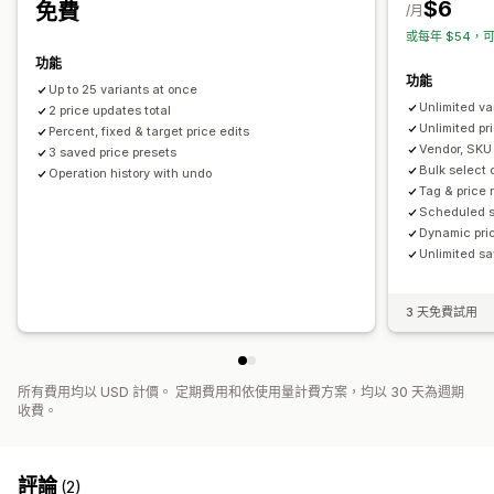
$6
免費
/月
或每年 $54，可
功能
功能
Up to 25 variants at once
Unlimited va
2 price updates total
Unlimited pr
Percent, fixed & target price edits
Vendor, SKU 
3 saved price presets
Bulk select c
Operation history with undo
Tag & price 
Scheduled s
Dynamic pri
Unlimited s
3 天免費試用
所有費用均以 USD 計價。 定期費用和依使用量計費方案，均以 30 天為週期
收費。
評論
(2)