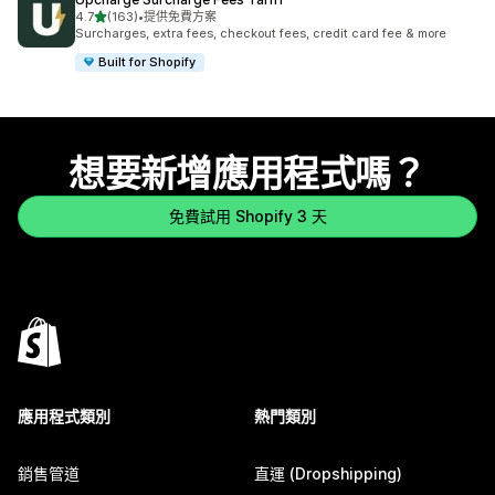
滿分 5 顆星
4.7
(163)
•
提供免費方案
共有 163 則評價
Surcharges, extra fees, checkout fees, credit card fee & more
Built for Shopify
想要新增應用程式嗎？
免費試用 Shopify 3 天
應用程式類別
熱門類別
銷售管道
直運 (Dropshipping)