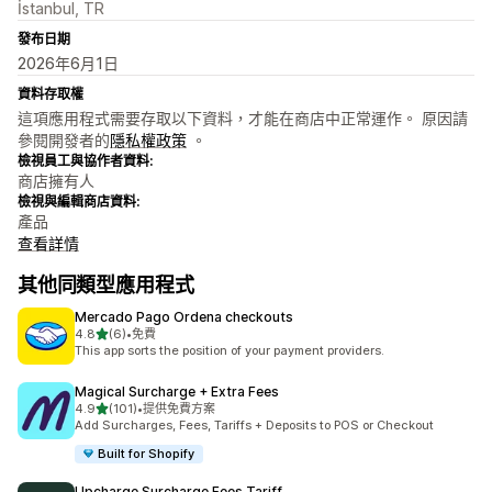
İstanbul, TR
發布日期
2026年6月1日
資料存取權
這項應用程式需要存取以下資料，才能在商店中正常運作。 原因請
參閱開發者的
隱私權政策
。
檢視員工與協作者資料:
商店擁有人
檢視與編輯商店資料:
產品
查看詳情
其他同類型應用程式
Mercado Pago Ordena checkouts
滿分 5 顆星
4.8
(6)
•
免費
共有 6 則評價
This app sorts the position of your payment providers.
Magical Surcharge + Extra Fees
滿分 5 顆星
4.9
(101)
•
提供免費方案
共有 101 則評價
Add Surcharges, Fees, Tariffs + Deposits to POS or Checkout
Built for Shopify
Upcharge Surcharge Fees Tariff