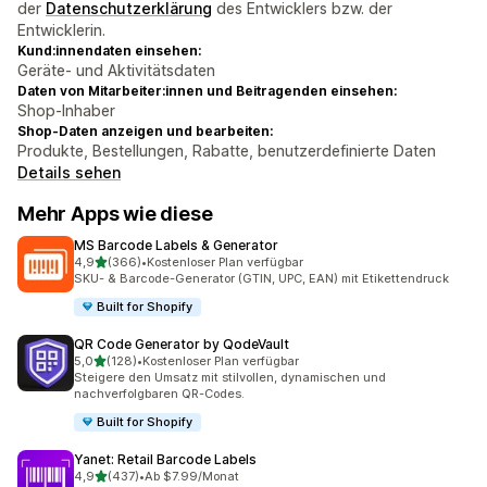
der
Datenschutzerklärung
des Entwicklers bzw. der
Entwicklerin.
Kund:innendaten einsehen:
Geräte- und Aktivitätsdaten
Daten von Mitarbeiter:innen und Beitragenden einsehen:
Shop-Inhaber
Shop-Daten anzeigen und bearbeiten:
Produkte, Bestellungen, Rabatte, benutzerdefinierte Daten
Details sehen
Mehr Apps wie diese
MS Barcode Labels & Generator
von 5 Sternen
4,9
(366)
•
Kostenloser Plan verfügbar
366 Rezensionen insgesamt
SKU- & Barcode-Generator (GTIN, UPC, EAN) mit Etikettendruck
Built for Shopify
QR Code Generator by QodeVault
von 5 Sternen
5,0
(128)
•
Kostenloser Plan verfügbar
128 Rezensionen insgesamt
Steigere den Umsatz mit stilvollen, dynamischen und
nachverfolgbaren QR-Codes.
Built for Shopify
Yanet: Retail Barcode Labels
von 5 Sternen
4,9
(437)
•
Ab $7.99/Monat
437 Rezensionen insgesamt