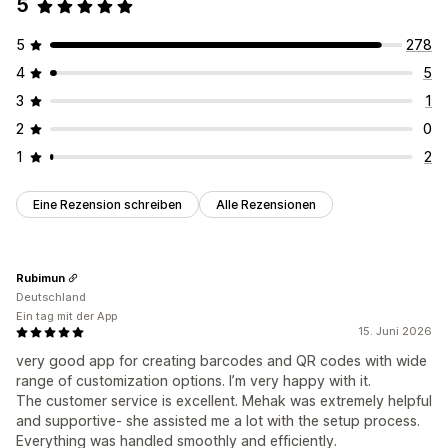
5
SKU-Verwaltung
Automatische Generierung
Massengenerierung
5
278
Benutzerdefinierte Vorlagen
Benutzerdefinierte Regeln
4
5
Präfix und Suffix
Barcode-Integration
Varianten
3
1
Etikettendruck
2
0
Automatisches Drucken
Seriendruck
1
2
Benutzerdefinierte Vorlagen
Benutzerdefinierte Elemente
Benutzerdefinierte Layouts
Benutzerdefinierte Größe
Eine Rezension schreiben
Alle Rezensionen
Behälterstandorte
Lieferscheine
Mehrere Sprachen
Rubimun
Deutschland
Ein tag mit der App
15. Juni 2026
very good app for creating barcodes and QR codes with wide
range of customization options. I’m very happy with it.
The customer service is excellent. Mehak was extremely helpful
and supportive- she assisted me a lot with the setup process.
Everything was handled smoothly and efficiently.