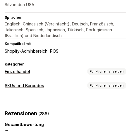
Sitz in den USA
Sprachen
Englisch, Chinesisch (Vereinfacht), Deutsch, Französisch,
Italienisch, Spanisch, Japanisch, Türkisch, Portugiesisch
(Brasilien) und Niederländisch
Kompatibel mit
Shopify-Adminbereich
POS
Kategorien
Einzelhandel
Funktionen anzeigen
POS
SKUs und Barcodes
Funktionen anzeigen
Scannen per Barcode
Barcode-Verwaltung
Automatische Generierung
Massengenerierung
Rezensionen
(286)
Benutzerdefinierte Vorlagen
QR-Codes
GTIN
UPC
Scannen
Gesamtbewertung