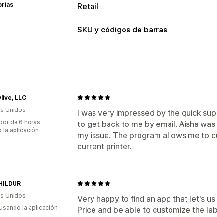
orías
Retail
POS
SKU y códigos de barras
Escaneo de códigos de barras
Gestión de código de barras
Generación automática
Generación 
Códigos QR
GTIN
UPC
Escaneo
Gestión de SKU
live, LLC
s Unidos
Generación automática
Generación 
I was very impressed by the quick sup
dor de 6 horas
to get back to me by email. Aisha was
Reglas personalizadas
Prefijo y sufijo
 la aplicación
my issue. The program allows me to c
Variantes
current printer.
Impresión de etiquetas
Impresión automática
Impresión mas
Elementos personalizados
Diseños p
HILDUR
Ubicación de contenedores
Notas de
s Unidos
Very happy to find an app that let's u
 usando la aplicación
Price and be able to customize the lab