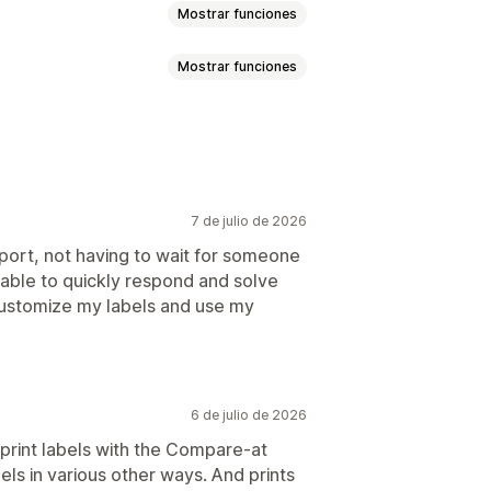
Mostrar funciones
Mostrar funciones
masiva
Plantillas personalizadas
7 de julio de 2026
masiva
Plantillas personalizadas
port, not having to wait for someone
 able to quickly respond and solve
Integración de código de barras
ustomize my labels and use my
iva
Plantillas personalizadas
ersonalizados
Talla personalizada
6 de julio de 2026
 entrega
Múltiples idiomas
s print labels with the Compare-at
els in various other ways. And prints