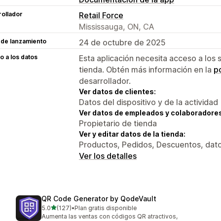
ollador
Retail Force
Mississauga, ON, CA
 de lanzamiento
24 de octubre de 2025
 a los datos
Esta aplicación necesita acceso a los 
tienda. Obtén más información en la
po
desarrollador.
Ver datos de clientes:
Datos del dispositivo y de la actividad
Ver datos de empleados y colaboradore
Propietario de tienda
Ver y editar datos de la tienda:
Productos, Pedidos, Descuentos, dat
Ver los detalles
QR Code Generator by QodeVault
de 5 estrellas
5.0
(127)
•
Plan gratis disponible
127 reseñas en total
Aumenta las ventas con códigos QR atractivos,