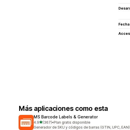
Desarr
Fecha
Acceso
Más aplicaciones como esta
MS Barcode Labels & Generator
de 5 estrellas
4.9
(367)
•
Plan gratis disponible
367 reseñas en total
Generador de SKU y códigos de barras (GTIN, UPC, EAN)