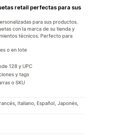
etas retail perfectas para sus
personalizadas para sus productos.
quetas con la marca de su tienda y
imientos técnicos. Perfecto para
es o en lote
Code 128 y UPC
ciones y tags
arras o SKU
Francés, Italiano, Español, Japonés,