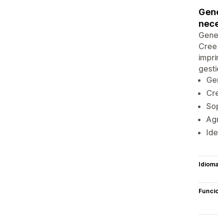
Gene
nece
Gener
Cree 
impri
gesti
Gen
Cr
So
Agr
Ide
Idiom
Funci