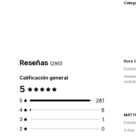
Categ
Reseñas
Pure O
(290)
Estado
Alrede
Calificación general
usando
5
5
281
4
6
MATT
3
1
Estado
2
0
4 días