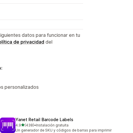
siguientes datos para funcionar en tu
lítica de privacidad
del
s:
os personalizados
Yanet Retail Barcode Labels
de 5 estrellas
4.9
(438)
•
Instalación gratuita
438 reseñas en total
Un generador de SKU y códigos de barras para imprimir