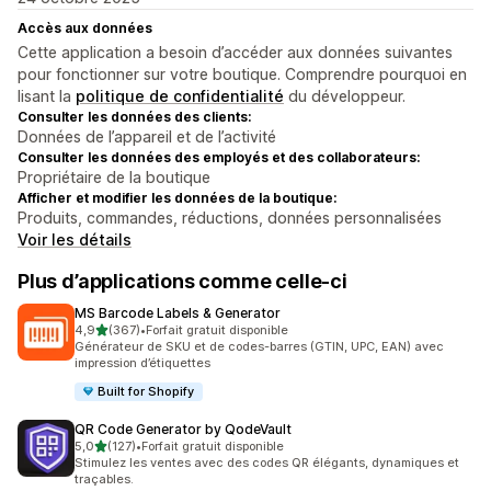
Accès aux données
Cette application a besoin d’accéder aux données suivantes
pour fonctionner sur votre boutique. Comprendre pourquoi en
lisant la
politique de confidentialité
du développeur.
Consulter les données des clients:
Données de l’appareil et de l’activité
Consulter les données des employés et des collaborateurs:
Propriétaire de la boutique
Afficher et modifier les données de la boutique:
Produits, commandes, réductions, données personnalisées
Voir les détails
Plus d’applications comme celle-ci
MS Barcode Labels & Generator
étoile(s) sur 5
4,9
(367)
•
Forfait gratuit disponible
367 avis au total
Générateur de SKU et de codes-barres (GTIN, UPC, EAN) avec
impression d’étiquettes
Built for Shopify
QR Code Generator by QodeVault
étoile(s) sur 5
5,0
(127)
•
Forfait gratuit disponible
127 avis au total
Stimulez les ventes avec des codes QR élégants, dynamiques et
traçables.