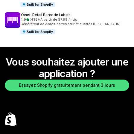
Built for Shopify
Yanet: Retail Barcode Labels
étoile(s) sur 5
4,9
(438)
•
À partir de $7.99 /mois
438 avis au total
Générateur de codes-barres pour étiquettes (UPC, EAN, GTIN)
Built for Shopify
Vous souhaitez ajouter une
application ?
Essayez Shopify gratuitement pendant 3 jours