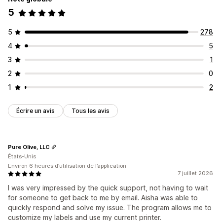
5
Génération automatique
Génération groupée
Modèles personnalisés
Règles personnalisées
5
278
Préfixe et suffixe
Intégration de code-barres
Variantes
4
5
Impression d’étiquettes
3
1
Impression automatique
Impression en bloc
2
0
Modèles personnalisés
Éléments personnalisés
1
2
Mises en page personnalisées
Taille personnalisée
Emplacements du bac
Bordereaux d’expédition
Écrire un avis
Tous les avis
Multilingue
Pure Olive, LLC
États-Unis
Environ 6 heures d’utilisation de l’application
7 juillet 2026
I was very impressed by the quick support, not having to wait
for someone to get back to me by email. Aisha was able to
quickly respond and solve my issue. The program allows me to
customize my labels and use my current printer.