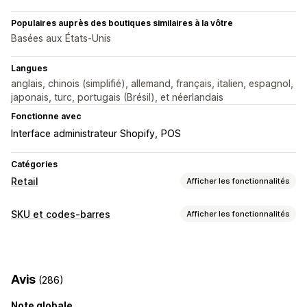
Populaires auprès des boutiques similaires à la vôtre
Basées aux États-Unis
Langues
anglais, chinois (simplifié), allemand, français, italien, espagnol,
japonais, turc, portugais (Brésil), et néerlandais
Fonctionne avec
Interface administrateur Shopify
POS
Catégories
Retail
Afficher les fonctionnalités
POS
SKU et codes-barres
Afficher les fonctionnalités
Lecture de codes-barres
Gestion de code-barres
Génération automatique
Génération groupée
Avis
(286)
Modèles personnalisés
Codes QR
GTIN
UPC
Lecture
Note globale
Gestion des SKU