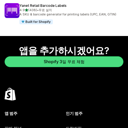
Yanet Retail Barcode Labels
별 5개 중
4.9
(438)
•
무료 설치
총 리뷰 438개
A SKU & barcode generator for printing labels (UPC, EAN, GTIN)
Built for Shopify
앱을 추가하시겠어요?
Shopify 3일 무료 체험
앱 범주
인기 범주