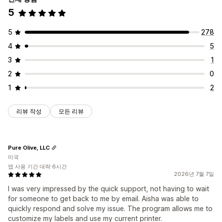
5
자동 생성
대량 생성
사용자 지정 템플릿
사용자 지정 규칙
접두사 및 접미사
바코드 통합
이형 상품
5
278
레이블 인쇄
4
5
자동 인쇄
대량 인쇄
사용자 지정 템플릿
사용자 지정 요소
3
1
사용자 지정 레이아웃
사용자 지정 사이즈
빈 위치
패킹 슬립
2
0
여러 언어
1
2
리뷰 작성
모든 리뷰
Pure Olive, LLC
미국
앱 사용 기간 대략 6시간
2026년 7월 7일
I was very impressed by the quick support, not having to wait
for someone to get back to me by email. Aisha was able to
quickly respond and solve my issue. The program allows me to
customize my labels and use my current printer.