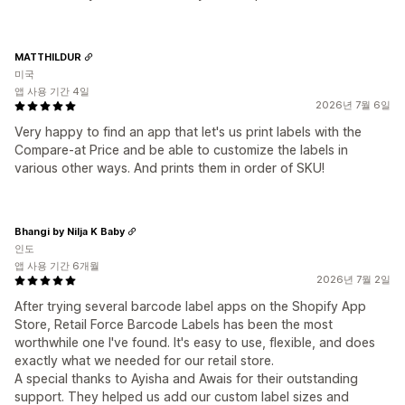
MATTHILDUR
미국
앱 사용 기간 4일
2026년 7월 6일
Very happy to find an app that let's us print labels with the
Compare-at Price and be able to customize the labels in
various other ways. And prints them in order of SKU!
Bhangi by Nilja K Baby
인도
앱 사용 기간 6개월
2026년 7월 2일
After trying several barcode label apps on the Shopify App
Store, Retail Force Barcode Labels has been the most
worthwhile one I've found. It's easy to use, flexible, and does
exactly what we needed for our retail store.
A special thanks to Ayisha and Awais for their outstanding
support. They helped us add our custom label sizes and