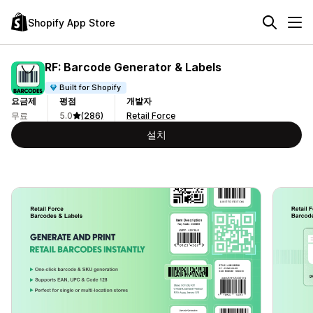
Shopify App Store
RF: Barcode Generator & Labels
Built for Shopify
요금제
평점
개발자
무료
5.0
(286)
Retail Force
설치