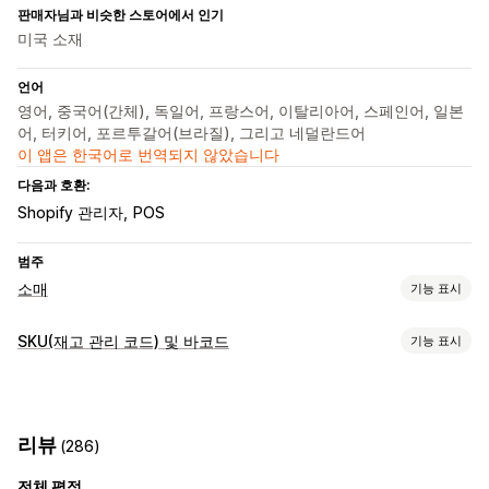
판매자님과 비슷한 스토어에서 인기
미국 소재
언어
영어, 중국어(간체), 독일어, 프랑스어, 이탈리아어, 스페인어, 일본
어, 터키어, 포르투갈어(브라질), 그리고 네덜란드어
이 앱은 한국어로 번역되지 않았습니다
다음과 호환:
Shopify 관리자
POS
범주
소매
기능 표시
POS
SKU(재고 관리 코드) 및 바코드
기능 표시
바코드 스캔
바코드 관리
자동 생성
대량 생성
사용자 지정 템플릿
QR 코드
GTIN
UPC
리뷰
(286)
스캔
전체 평점
SKU 관리