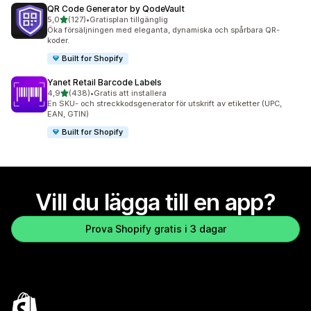
QR Code Generator by QodeVault
av 5 stjärnor
5,0
(127)
•
Gratisplan tillgänglig
127 recensioner totalt
Öka försäljningen med eleganta, dynamiska och spårbara QR-
koder.
Built for Shopify
Yanet Retail Barcode Labels
av 5 stjärnor
4,9
(438)
•
Gratis att installera
438 recensioner totalt
En SKU- och streckkodsgenerator för utskrift av etiketter (UPC,
EAN, GTIN)
Built for Shopify
Vill du lägga till en app?
Prova Shopify gratis i 3 dagar