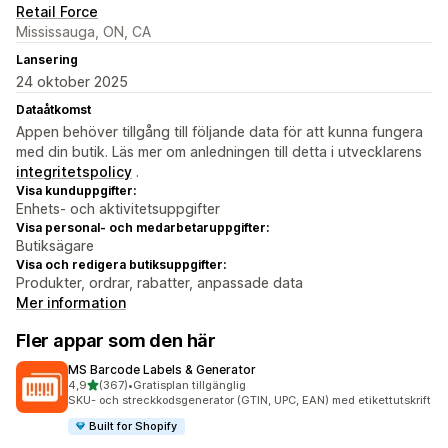
Retail Force
Mississauga, ON, CA
Lansering
24 oktober 2025
Dataåtkomst
Appen behöver tillgång till följande data för att kunna fungera
med din butik. Läs mer om anledningen till detta i utvecklarens
integritetspolicy
.
Visa kunduppgifter:
Enhets- och aktivitetsuppgifter
Visa personal- och medarbetaruppgifter:
Butiksägare
Visa och redigera butiksuppgifter:
Produkter, ordrar, rabatter, anpassade data
Mer information
Fler appar som den här
MS Barcode Labels & Generator
av 5 stjärnor
4,9
(367)
•
Gratisplan tillgänglig
367 recensioner totalt
SKU- och streckkodsgenerator (GTIN, UPC, EAN) med etikettutskrift
Built for Shopify