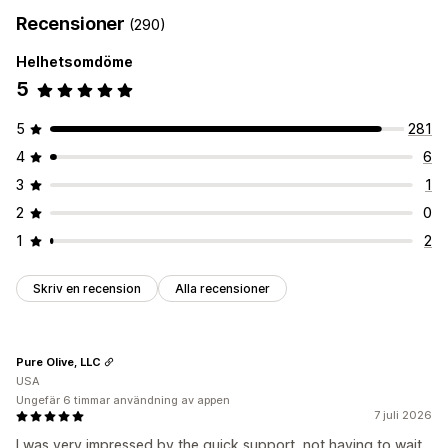
Recensioner
(290)
QR-koder
GTIN
UPC
Skanning
Helhetsomdöme
SKU-hantering
5
Automatisk generering
Bulkgenerering
Anpassade mallar
Anpassade regler
Prefix och suffix
Streckkodsintegration
5
281
Varianter
4
6
Etikettutskrift
3
1
Automatisk utskrift
Tryckning i bulk
Anpassade mallar
2
0
Anpassade element
Anpassade layouter
1
2
Anpassad storlek
Backplatser
Följesedlar
Flera språk
Skriv en recension
Alla recensioner
Pure Olive, LLC
USA
Ungefär 6 timmar användning av appen
7 juli 2026
I was very impressed by the quick support, not having to wait