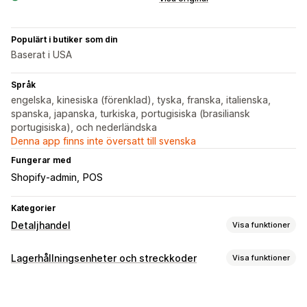
Populärt i butiker som din
Baserat i USA
Språk
engelska, kinesiska (förenklad), tyska, franska, italienska,
spanska, japanska, turkiska, portugisiska (brasiliansk
portugisiska), och nederländska
Denna app finns inte översatt till svenska
Fungerar med
Shopify-admin
POS
Kategorier
Detaljhandel
Visa funktioner
Kassasystem
Lagerhållningsenheter och streckkoder
Visa funktioner
Streckkodsläsning
Streckkodshantering
Automatisk generering
Bulkgenerering
Anpassade mallar