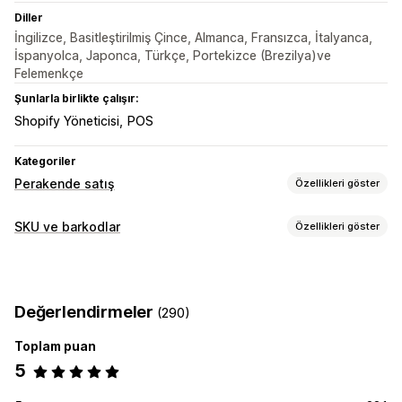
Diller
İngilizce, Basitleştirilmiş Çince, Almanca, Fransızca, İtalyanca,
İspanyolca, Japonca, Türkçe, Portekizce (Brezilya)ve
Felemenkçe
Şunlarla birlikte çalışır:
Shopify Yöneticisi
POS
Kategoriler
Perakende satış
Özellikleri göster
POS
SKU ve barkodlar
Özellikleri göster
Barkod tarama
Barkod yönetimi
Otomatik üretim
Toplu üretim
Özel şablonlar
QR kodları
Değerlendirmeler
(290)
GTIN
UPC
Tarama
Toplam puan
SKU yönetimi
5
Otomatik üretim
Toplu üretim
Özel şablonlar
Özel kurallar
Ön ek ve son ek
Barkod tümleştirme