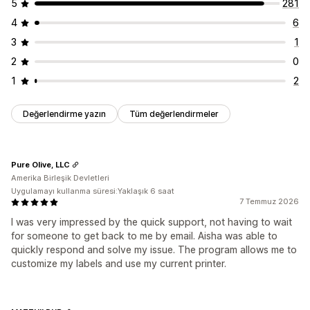
5
281
Varyasyonlar
4
6
Etiket yazdırma
3
1
Otomatik baskı
Toplu baskı
Özel şablonlar
Özel öğeler
2
0
Özel düzenler
Özel boyut
Kutu konumu
Sevk irsaliyeleri
1
2
Çoklu dil
Değerlendirme yazın
Tüm değerlendirmeler
Pure Olive, LLC
Amerika Birleşik Devletleri
Uygulamayı kullanma süresi:Yaklaşık 6 saat
7 Temmuz 2026
I was very impressed by the quick support, not having to wait
for someone to get back to me by email. Aisha was able to
quickly respond and solve my issue. The program allows me to
customize my labels and use my current printer.