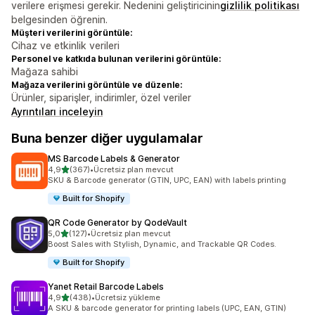
verilere erişmesi gerekir. Nedenini geliştiricinin
gizlilik politikası
belgesinden öğrenin.
Müşteri verilerini görüntüle:
Cihaz ve etkinlik verileri
Personel ve katkıda bulunan verilerini görüntüle:
Mağaza sahibi
Mağaza verilerini görüntüle ve düzenle:
Ürünler, siparişler, indirimler, özel veriler
Ayrıntıları inceleyin
Buna benzer diğer uygulamalar
MS Barcode Labels & Generator
5 yıldız üzerinden
4,9
(367)
•
Ücretsiz plan mevcut
toplam 367 değerlendirme
SKU & Barcode generator (GTIN, UPC, EAN) with labels printing
Built for Shopify
QR Code Generator by QodeVault
5 yıldız üzerinden
5,0
(127)
•
Ücretsiz plan mevcut
toplam 127 değerlendirme
Boost Sales with Stylish, Dynamic, and Trackable QR Codes.
Built for Shopify
Yanet Retail Barcode Labels
5 yıldız üzerinden
4,9
(438)
•
Ücretsiz yükleme
toplam 438 değerlendirme
A SKU & barcode generator for printing labels (UPC, EAN, GTIN)