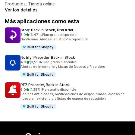
Productos, Tienda online
Ver los detalles
Más aplicaciones como esta
Stoq: Back In Stock, PreOrder
de 5 estrellas
5.0
(3,471)
•
Plan gratis disponible
3471 reseñas en total
Notifícame. Alertas 'en stock' y reposición
Built for Shopify
Notify! Preorder|Back in Stock
de 5 estrellas
4.9
(3,513)
•
Plan gratis disponible
3513 reseñas en total
Alertas de Inventario y Listas de Deseos y Preorders
Built for Shopify
REZ Preorder, Back In Stock
de 5 estrellas
5.0
(1,357)
•
Plan gratis disponible
1357 reseñas en total
Pedidos anticipados, notificaciones de disponibilidad, alertas de
nuevo en existencia y listas de espera de reposición
Built for Shopify