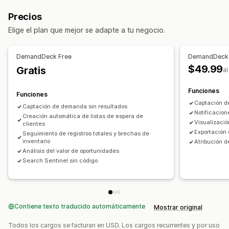
Alertas manuales
Envío de lote
Precios
Disponibilidad de existencias
Correo electrónico
Elige el plan que mejor se adapte a tu negocio.
Personalización
Configuración de alertas
Botón de notificación
DemandDeck Free
DemandDeck
Ventanas emergentes
Listas de espera
$49.99
Gratis
a
Informes y estadísticas
Funciones
Funciones
Demanda del cliente
Informes de inventario
Captación d
Captación de demanda sin resultados
Informes de rendimiento
Previsión de ventas
Notificacion
Creación automática de listas de espera de
Visualizaci
clientes
Exportación 
Seguimiento de registros totales y brechas de
inventario
Atribución 
Análisis del valor de oportunidades
Search Sentinel sin código
Contiene texto traducido automáticamente
Mostrar original
Todos los cargos se facturan en USD. Los cargos recurrentes y por uso