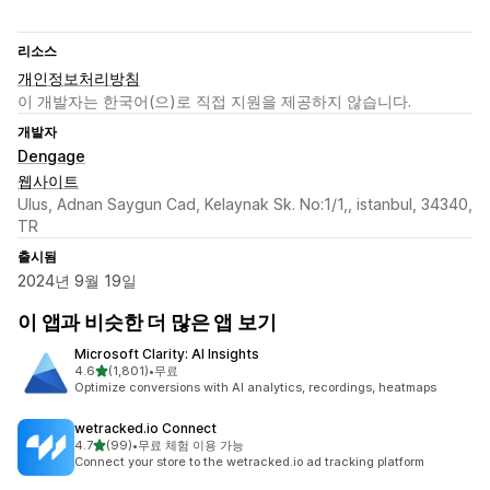
리소스
개인정보처리방침
이 개발자는 한국어(으)로 직접 지원을 제공하지 않습니다.
개발자
Dengage
웹사이트
Ulus, Adnan Saygun Cad, Kelaynak Sk. No:1/1,, istanbul, 34340,
TR
출시됨
2024년 9월 19일
이 앱과 비슷한 더 많은 앱 보기
Microsoft Clarity: AI Insights
별 5개 중
4.6
(1,801)
•
무료
총 리뷰 1801개
Optimize conversions with AI analytics, recordings, heatmaps
wetracked.io Connect
별 5개 중
4.7
(99)
•
무료 체험 이용 가능
총 리뷰 99개
Connect your store to the wetracked.io ad tracking platform