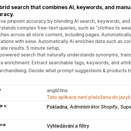
brid search that combines AI, keywords, and manual
racy.
ve pinpoint accuracy by blending AI search, keywords, and
stands complex free-text queries, such as "clothes to wear
hes across all store content, including pages. Automatical
lations with ease. Automatically AI enriches data such as colo
ate results. 5 minute setup.
powered search that naturally understands synonyms, trans
a enrichment: Extract searchable tags, keywords, and attri
rchandising: Decide what prompt suggestions & products to
y
angličtina
Tato aplikace není přeložena do jazyk
e s:
Pokladna
Administrátor Shopify
Supe
rie
Vyhledávání a filtry