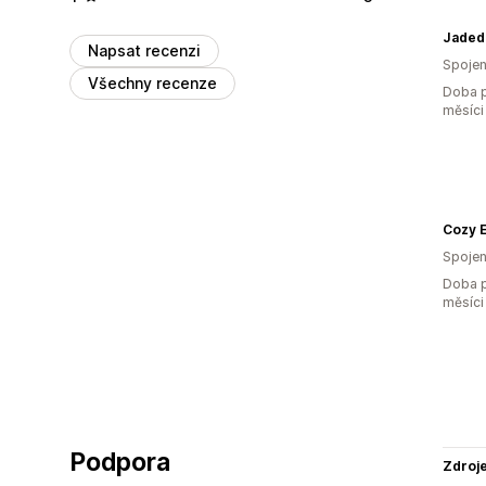
Jaded
Napsat recenzi
Spojen
Všechny recenze
Doba p
měsíci
Cozy 
Spojen
Doba p
měsíci
Podpora
Zdroj