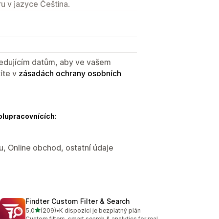
u v jazyce Čeština.
sledujícím datům, aby ve vašem
íte v
zásadách ochrany osobních
olupracovnících:
u, Online obchod, ostatní údaje
Findter Custom Filter & Search
z 5 hvězd
5,0
(209)
•
K dispozici je bezplatný plán
Celkový počet recenzí: 209
Custom filters, smart search & analytics for real