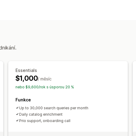
Funkce vyhledávání
Automatické vyplnění
Více jazyků
V
Tolerance překlepů
Návrhy vyhledáv
Personalizované vyhledávání
Vlastní
Vyloučení výsledků
dnikání.
Přizpůsobení zobrazení
Responzivní design pro mobilní zaříze
Stránka výsledků hledání
Essentials
$1,000
/ měsíc
Analytika
nebo $9,600/rok s úsporou 20 %
Přehledy pomocí AI
Vlastní panely
P
Funkce
Up to 30,000 search queries per month
Daily catalog enrichment
Prio support, onboarding call