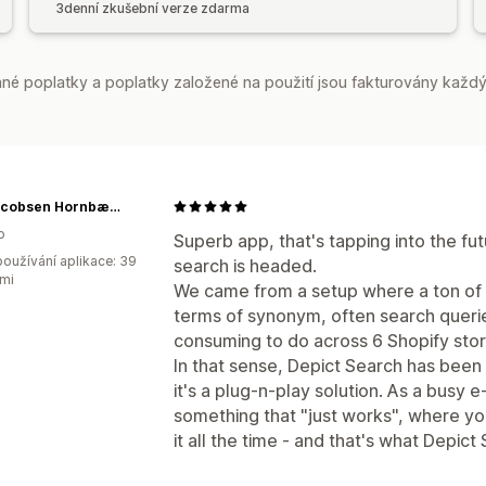
3denní zkušební verze zdarma
é poplatky a poplatky založené na použití jsou fakturovány každý
Ilse Jacobsen Hornbæk NO
o
Superb app, that's tapping into the f
oužívání aplikace: 39
search is headed.
mi
We came from a setup where a ton of t
terms of synonym, often search queries
consuming to do across 6 Shopify stor
In that sense, Depict Search has been 
it's a plug-n-play solution. As a bus
something that "just works", where yo
it all the time - and that's what Depict 