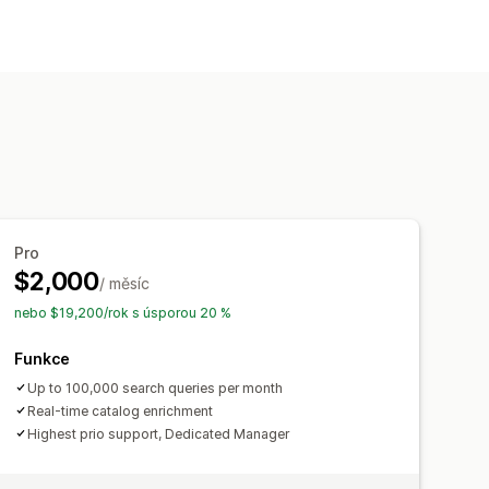
yhledávání pomocí AI
ání
Posílení produktů
 hodnocení
Vyhledávací panel
ní
Vlastní CSS
Vlastní styly
Pro
$2,000
/ měsíc
nebo $19,200/rok s úsporou 20 %
řehledy chování
Funkce
Up to 100,000 search queries per month
Real-time catalog enrichment
Highest prio support, Dedicated Manager