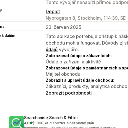
Tento vývojář nenabízí přímou podpor
ř
Depict
Nybrogatan 8, Stockholm, 114 39, SE
na
23. červen 2025
p k datům
Tato aplikace potřebuje přístup k ná
obchodu mohla fungovat. Důvody zjist
údajů
vývojáře.
Zobrazovat údaje o zákaznících:
Údaje o zařízení a aktivitě
Zobrazovat údaje o zaměstnancích a sp
Majitel obchodu
Zobrazit a upravit údaje obchodu:
Zákazníci, produkty, analytika obchod
Zobrazit podrobnosti
Searchanise Search & Filter
z 5 hvězd
4,8
(1 068)
•
K dispozici je bezplatný plán
Celkový počet recenzí: 1068
Increase sales with smart search result pages & custom