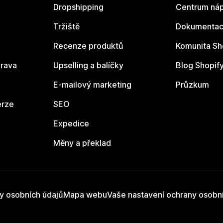
Dropshipping
Centrum náp
Tržiště
Dokumentace
Recenze produktů
Komunita Sh
rava
Upselling a balíčky
Blog Shopif
E-mailový marketing
Průzkum
erze
SEO
Expedice
Měny a překlad
y osobních údajů
Mapa webu
Vaše nastavení ochrany osobn