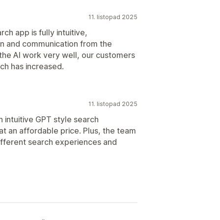
11. listopad 2025
h app is fully intuitive,
tion and communication from the
 the AI work very well, our customers
ch has increased.
11. listopad 2025
n intuitive GPT style search
t an affordable price. Plus, the team
h different search experiences and