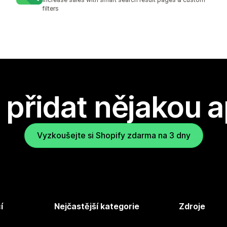
filters
přidat nějakou a
Vyzkoušejte si Shopify zdarma na 3 dny
í
Nejčastější kategorie
Zdroje