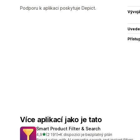
Podporu k aplikaci poskytuje Depict.
Vývojá
Uvede
Přístu
Více aplikací jako je tato
Smart Product Filter & Search
z 5 hvězd
4,9
(2 191)
•
K dispozici je bezplatný plán
Celkový počet recenzí: 2191
Boost sales with AI semantic search and instant filters