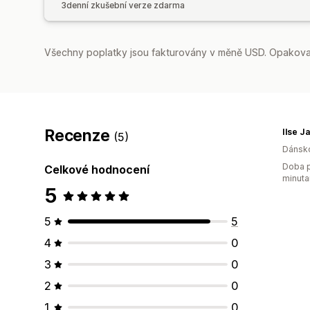
3denní zkušební verze zdarma
Všechny poplatky jsou fakturovány v měně USD. Opakovan
Recenze
(5)
Dánsk
Doba p
Celkové hodnocení
minuta
5
5
5
4
0
3
0
2
0
1
0