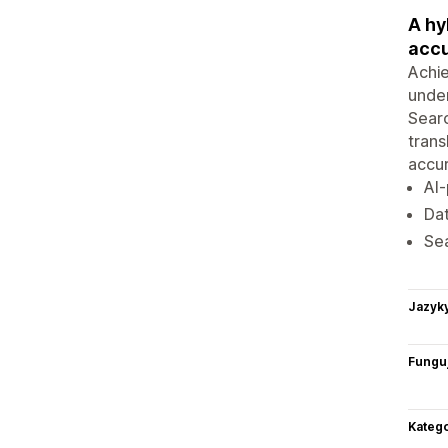
A hy
accu
Achie
under
Searc
trans
accur
AI-
Dat
Sea
Jazyk
Funguj
Katego