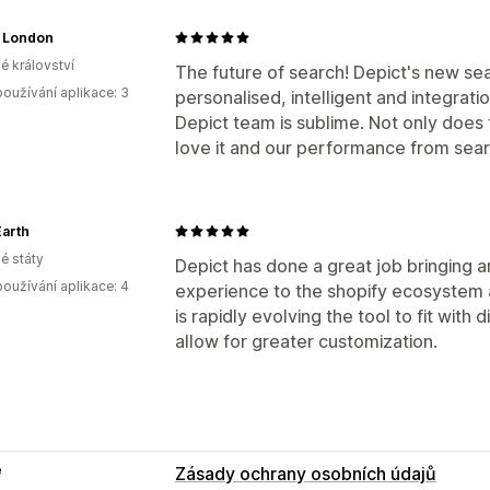
 London
é království
The future of search! Depict's new searc
oužívání aplikace: 3
personalised, intelligent and integra
Depict team is sublime. Not only does
love it and our performance from sear
Earth
é státy
Depict has done a great job bringing a
oužívání aplikace: 4
experience to the shopify ecosystem a
is rapidly evolving the tool to fit wit
allow for greater customization.
e
Zásady ochrany osobních údajů