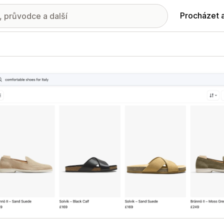
Procházet 
ie propagovaných obrázků