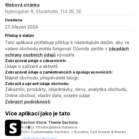
Webová stránka
Nybrogatan 8, Stockholm, 114 39, SE
Uvedena
27. březen 2024
Přístup k datům
Tato aplikace potřebuje přístup k následujícím datům, aby ve
vašem obchodu mohla fungovat. Důvody zjistíte v
zásadách
ochrany osobních údajů
vývojáře.
Zobrazovat údaje o zákaznících:
Údaje o zařízení a aktivitě
Zobrazovat údaje o zaměstnancích a spolupracovnících:
Majitel obchodu, přispěvatelé blogu
Zobrazit a upravit údaje obchodu:
Zákazníci, produkty, objednávky, slevy, analytika obchodu,
Online obchod, vlastní data, ostatní údaje
Zobrazit podrobnosti
Více aplikací jako je tato
Section Store: Theme Sections
z 5 hvězd
4,9
(2 715)
•
Bezplatná instalace
Celkový počet recenzí: 2715
700+ Customisable Sections. + Bundles, Cart Drawer & Blocks