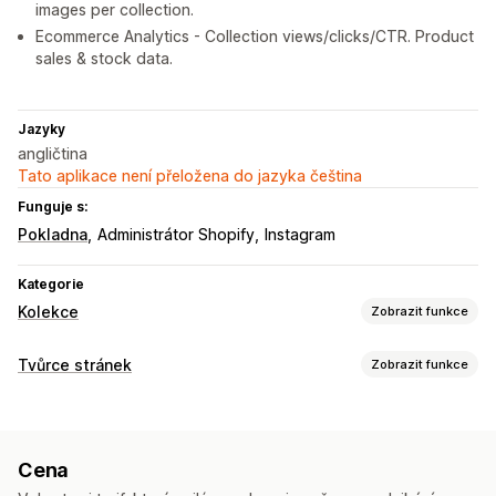
images per collection.
Ecommerce Analytics - Collection views/clicks/CTR. Product
sales & stock data.
Jazyky
angličtina
Tato aplikace není přeložena do jazyka čeština
Funguje s:
Pokladna
Administrátor Shopify
Instagram
Kategorie
Kolekce
Zobrazit funkce
Akce řazení
Tvůrce stránek
Zobrazit funkce
Automatizované
Ruční
Vlastní pravidla
Připnout produkty
Typy stránek
Přetahování
Posunout dolů
Skrýt produkty
Vstupní stránky
Kolekce
Seskupit produkty
Cena
Správa stránek
Správa kolekcí