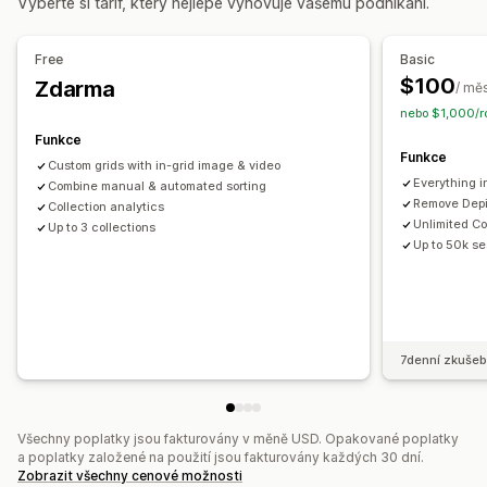
Vyberte si tarif, který nejlépe vyhovuje vašemu podnikání.
Nástroj Editor
Automatizace
Stránky pro uložení
Upozornění týkající se skladových zásob
Stránky návrhů
Verze stránek
Hromadné úpravy
Aktualizace v reálném čase
Analytika
Varianty
Free
Basic
Synchronizace obsahu
Vlastní kód
Hromadné úpravy
A/​B testování
$100
Zdarma
/ mě
Responzivní design pro mobilní zařízení
nebo $1,000/ro
Užitečné informace a tipy
Vykazování
Analytika
Funkce
Funkce
A/​B testování
Sledování
Custom grids with in-grid image & video
Everything i
Combine manual & automated sorting
Remove Depi
Collection analytics
Unlimited Co
Up to 3 collections
Up to 50k s
7denní zkušeb
Všechny poplatky jsou fakturovány v měně USD. Opakované poplatky
a poplatky založené na použití jsou fakturovány každých 30 dní.
Zobrazit všechny cenové možnosti