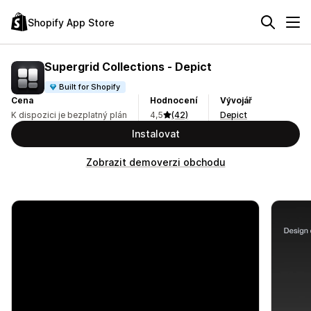
Shopify App Store
Supergrid Collections ‑ Depict
Built for Shopify
Cena
Hodnocení
Vývojář
K dispozici je bezplatný plán
4,5
(42)
Depict
Instalovat
Zobrazit demoverzi obchodu