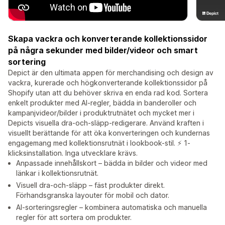
Skapa vackra och konverterande kollektionssidor
på några sekunder med bilder/videor och smart
sortering
Depict är den ultimata appen för merchandising och design av
vackra, kurerade och högkonverterande kollektionssidor på
Shopify utan att du behöver skriva en enda rad kod. Sortera
enkelt produkter med AI-regler, bädda in banderoller och
kampanjvideor/bilder i produktrutnätet och mycket mer i
Depicts visuella dra-och-släpp-redigerare. Använd kraften i
visuellt berättande för att öka konverteringen och kundernas
engagemang med kollektionsrutnät i lookbook-stil. ⚡️ 1-
klicksinstallation. Inga utvecklare krävs.
Anpassade innehållskort – bädda in bilder och videor med
länkar i kollektionsrutnät.
Visuell dra-och-släpp – fäst produkter direkt.
Förhandsgranska layouter för mobil och dator.
AI-sorteringsregler – kombinera automatiska och manuella
regler för att sortera om produkter.