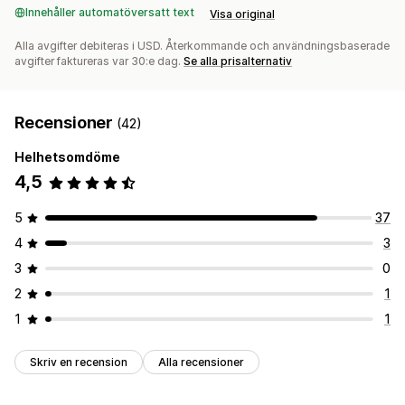
Innehåller automatöversatt text
Visa original
Alla avgifter debiteras i USD. Återkommande och användningsbaserade
avgifter faktureras var 30:e dag.
Se alla prisalternativ
Recensioner
(42)
Helhetsomdöme
4,5
5
37
4
3
3
0
2
1
1
1
Skriv en recension
Alla recensioner