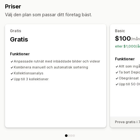
Dölj produkter
Gruppera produkter
Priser
Sidhantering
Hantering av produktserier
Välj den plan som passar ditt företag bäst.
Redigeringsverktyg
Automatiseringar
Sparade sidor
Lageraviseringar
Uppdateringar i realtid
Analysverktyg
Utkast till sidor
Sidversioner
Massredigering
Varianter
Massredigering
A/B-testning
Gratis
Basic
Synkning av innehåll
Anpassad kod
Mobilanpassning
$100
Gratis
/må
Insikter och tips
Rapportering
Analysverktyg
eller $1,000/å
A/B-testning
Spårning
Funktioner
Funktioner
Anpassade rutnät med inbäddade bilder och videor
Allt som ingå
Kombinera manuell och automatisk sortering
Ta bort Depi
Kollektionsanalys
Obegränsat a
Upp till 3 kollektioner
Upp till 50
Prova gratis i