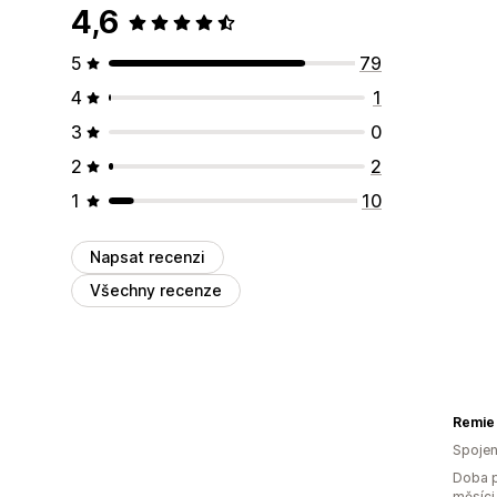
4,6
5
79
4
1
3
0
2
2
1
10
Napsat recenzi
Všechny recenze
Remie
Spojen
Doba p
měsíci