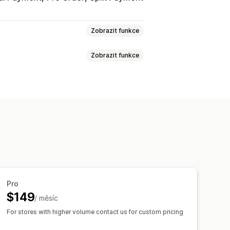
Zobrazit funkce
Zobrazit funkce
stění widgetu
Text widgetu
Digitální produkty
Úrovňové oceňování
Freemium
ele
Jednorázová platba
í
Pro
$149
/ měsíc
For stores with higher volume contact us for custom pricing