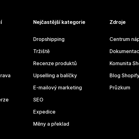
í
Nejčastější kategorie
Zdroje
Dropshipping
Centrum náp
Tržiště
Dokumentace
Recenze produktů
Komunita Sh
rava
Upselling a balíčky
Blog Shopif
E-mailový marketing
Průzkum
erze
SEO
Expedice
Měny a překlad