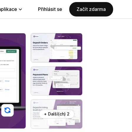
aplikace
Přihlásit se
Začít zdarma
+ Další(ch) 2