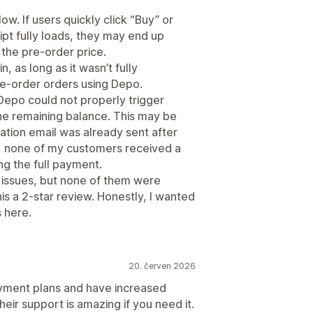
ow. If users quickly click “Buy” or
ipt fully loads, they may end up
 the pre-order price.
, as long as it wasn’t fully
pre-order orders using Depo.
 Depo could not properly trigger
he remaining balance. This may be
mation email was already sent after
lt, none of my customers received a
ng the full payment.
e issues, but none of them were
his a 2-star review. Honestly, I wanted
s here.
20. červen 2026
 payment plans and have increased
eir support is amazing if you need it.