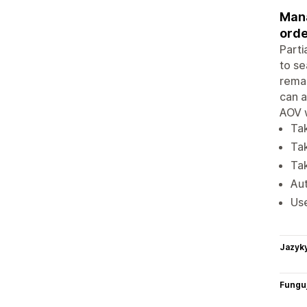
Mana
orde
Parti
to se
remai
can 
AOV w
Tak
Tak
Tak
Aut
Us
Jazyk
Funguj