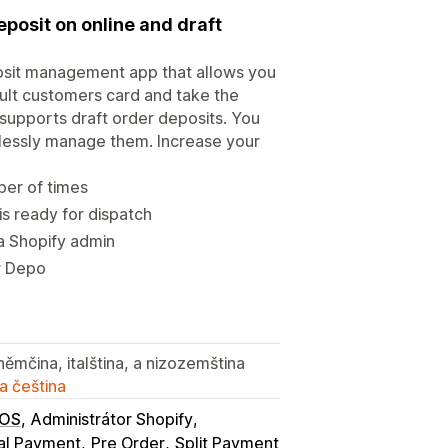
posit on online and draft
posit management app that allows you
ult customers card and take the
supports draft order deposits. You
lessly manage them. Increase your
er of times
s ready for dispatch
ia Shopify admin
r Depo
 němčina, italština, a nizozemština
a čeština
POS
Administrátor Shopify
ial Payment
Pre Order
Split Payment