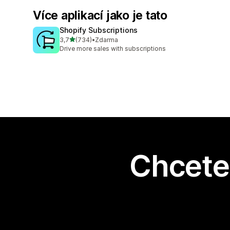
Více aplikací jako je tato
Shopify Subscriptions
z 5 hvězd
3,7
(734)
•
Zdarma
Celkový počet recenzí: 734
Drive more sales with subscriptions
Chcete 