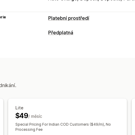
rie
Platební prostředí
Možnosti zobrazení
Předplatná
Platební zprávy
Design widgetu
Umí
Typy předplatných
Opakované faktury
Vybraná předplatná
Členství
Služby
Vlastní předplatná
Ceny, které můžete nastavit
Opakované platby
Pevné nacenění
dnikání.
Zkušební období
Nacenění na uživat
Dynamické nacenění
Vlastní naceněn
Lite
$49
/ měsíc
Special Pricing For Indian COD Customers ($49/m), No
Processing Fee