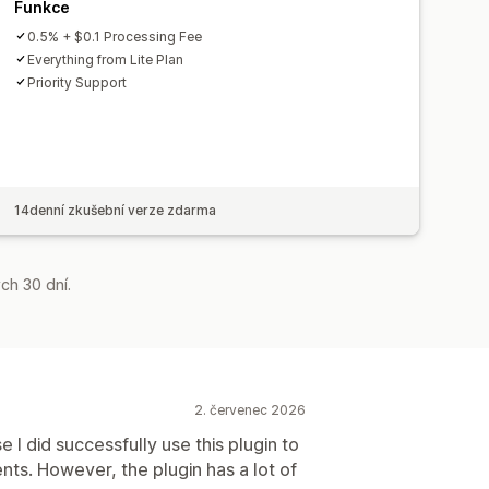
Funkce
0.5% + $0.1 Processing Fee
Everything from Lite Plan
Priority Support
14denní zkušební verze zdarma
ch 30 dní.
2. červenec 2026
se I did successfully use this plugin to
s. However, the plugin has a lot of