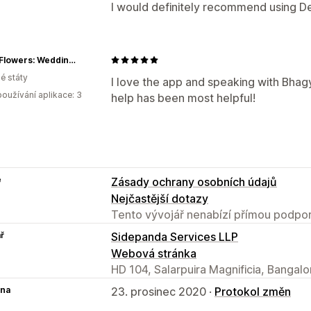
I would definitely recommend using D
Fossil Flowers: Wedding||Memorial Preservation Art
é státy
I love the app and speaking with Bha
oužívání aplikace: 3
help has been most helpful!
e
Zásady ochrany osobních údajů
Nejčastější dotazy
Tento vývojář nenabízí přímou podpor
ř
Sidepanda Services LLP
Webová stránka
HD 104, Salarpuira Magnificia, Bangalo
na
23. prosinec 2020 ·
Protokol změn