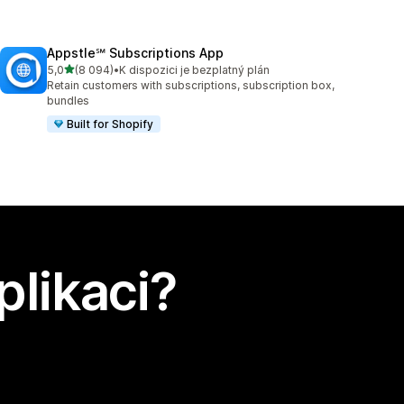
Appstle℠ Subscriptions App
z 5 hvězd
5,0
(8 094)
•
K dispozici je bezplatný plán
Celkový počet recenzí: 8094
Retain customers with subscriptions, subscription box,
bundles
Built for Shopify
plikaci?