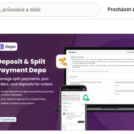
Procházet 
ie propagovaných obrázků