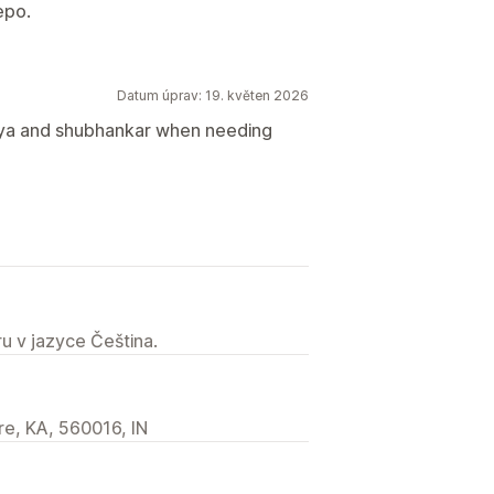
epo.
Datum úprav: 19. květen 2026
gya and shubhankar when needing
u v jazyce Čeština.
re, KA, 560016, IN