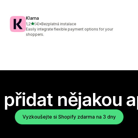
Klarna
z 5 hvězd
1,2
(4)
•
Bezplatná instalace
Celkový počet recenzí: 4
Easily integrate flexible payment options for your
shoppers.
přidat nějakou a
Vyzkoušejte si Shopify zdarma na 3 dny