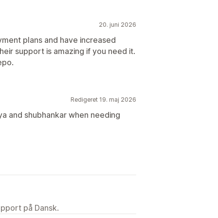
20. juni 2026
 payment plans and have increased
eir support is amazing if you need it.
epo.
Redigeret 19. maj 2026
gya and shubhankar when needing
upport på Dansk.