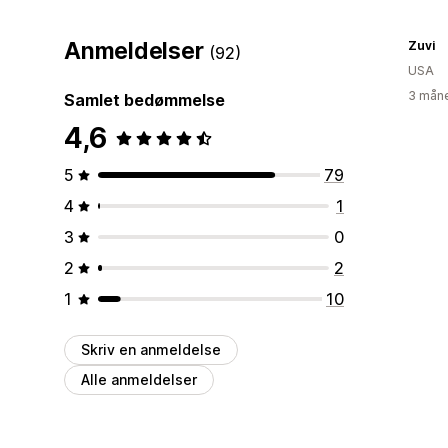
Anmeldelser
Zuvi
(92)
USA
3 måne
Samlet bedømmelse
4,6
5
79
4
1
3
0
2
2
1
10
Skriv en anmeldelse
Alle anmeldelser