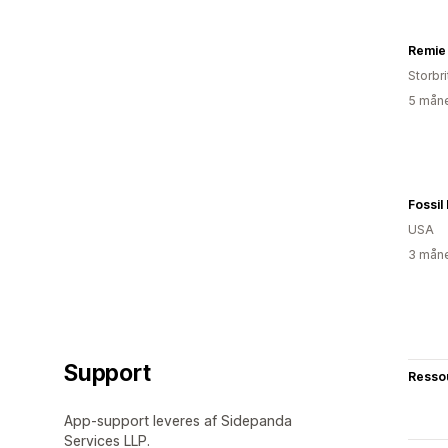
Remie
Storbr
5 måne
USA
3 måne
Support
Resso
App-support leveres af Sidepanda
Services LLP.