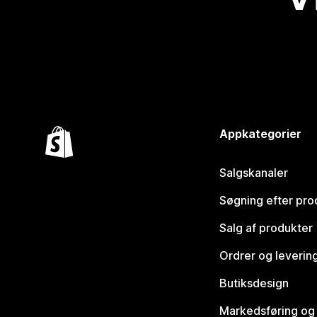
Appkategorier
Salgskanaler
Søgning efter pro
Salg af produkter
Ordrer og leverin
Butiksdesign
Markedsføring og