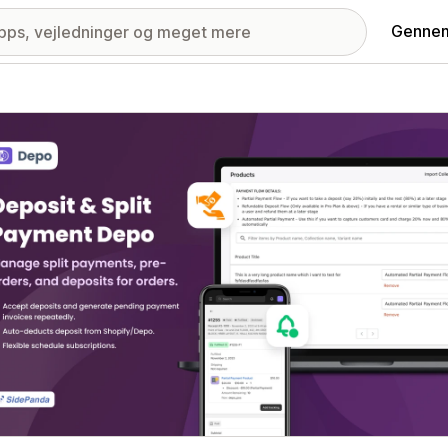
Gennem
ri med udvalgte billeder