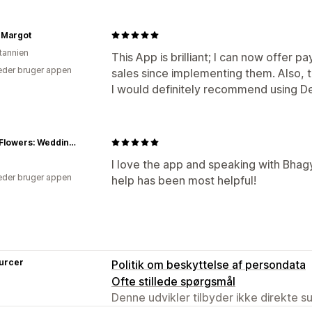
 Margot
itannien
This App is brilliant; I can now offer
der bruger appen
sales since implementing them. Also, th
I would definitely recommend using D
Fossil Flowers: Wedding||Memorial Preservation Art
I love the app and speaking with Bha
der bruger appen
help has been most helpful!
urcer
Politik om beskyttelse af persondata
Ofte stillede spørgsmål
Denne udvikler tilbyder ikke direkte s