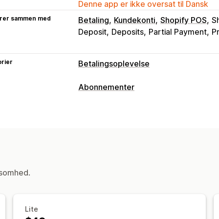
Denne app er ikke oversat til Dansk
rer sammen med
Betaling
Kundekonti
Shopify POS
S
Deposit
Deposits
Partial Payment
P
rier
Betalingsoplevelse
Visningsindstillinger
Abonnementer
Beskeder om betaling
Design af wid
Abonnementstyper
Tekst til widget
Gentagne fakturaer
Organiserede abonnementer
Medlem
Digitale produkter
Tilpassede abonn
Priser, du kan angive
Tilbagevendende betalinger
Faste pr
ksomhed.
Freemium
Prøveperioder
Brugerbas
Dynamiske priser
Tilpassede priser
Lite