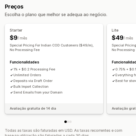
Faturas recorrentes
Preços
Produtos digitais
Subscrições personalizadas
Escolha o plano que melhor se adequa ao negócio.
Preços que pode definir
Pagamentos recorrentes
Preços fixos
Starter
Lite
Preços diferenciados
Freemium
Períodos de avaliação
$9
$49
/ mês
/ mês
Preços por utilizador
Pagamento único
Preços dinâmicos
Special Pricing For Indian COD Customers ($49/m),
Special Pricin
Preços personalizados
No Processing Fee
No Processing
Funcionalidades
Funcionalida
1% + $0.2 Processing Fee
0.75% + $0.
Unlimited Orders
Everything f
Deposits via Draft Order
Best for sto
Bulk Import Collection
Send Emails from your Domain
Avaliação gratuita de 14 dia
Avaliação grat
Todas as taxas são faturadas em USD. As taxas recorrentes e com
base na utilização são faturadas a cada 30 dias.