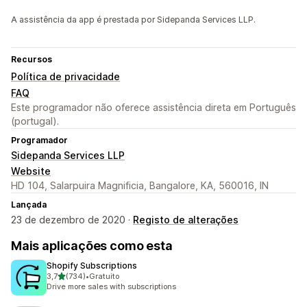
A assistência da app é prestada por Sidepanda Services LLP.
Recursos
Política de privacidade
FAQ
Este programador não oferece assistência direta em Português
(portugal).
Programador
Sidepanda Services LLP
Website
HD 104, Salarpuira Magnificia, Bangalore, KA, 560016, IN
Lançada
23 de dezembro de 2020 ·
Registo de alterações
Mais aplicações como esta
Shopify Subscriptions
de 5 estrelas
3,7
(734)
•
Gratuito
734 total de avaliações
Drive more sales with subscriptions