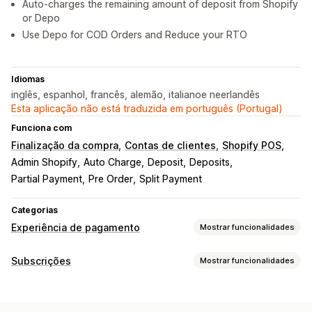
Auto-charges the remaining amount of deposit from Shopify
or Depo
Use Depo for COD Orders and Reduce your RTO
Idiomas
inglês, espanhol, francês, alemão, italianoe neerlandês
Esta aplicação não está traduzida em português (Portugal)
Funciona com
Finalização da compra
Contas de clientes
Shopify POS
Admin Shopify
Auto Charge
Deposit
Deposits
Partial Payment
Pre Order
Split Payment
Categorias
Experiência de pagamento
Mostrar funcionalidades
Opções de apresentação
Subscrições
Mostrar funcionalidades
Mensagens de pagamento
Design de widgets
Tipos de subscrição
Posicionamento de widgets
Texto do widget
Subscrições selecionadas
Adesões
Serviços