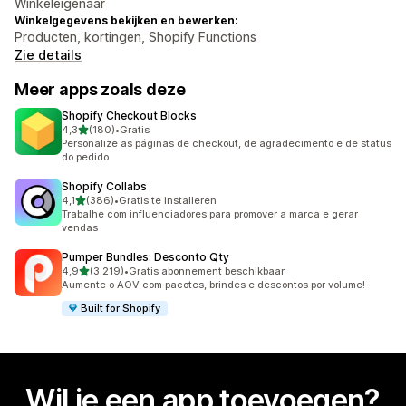
Winkeleigenaar
Winkelgegevens bekijken en bewerken:
Producten, kortingen, Shopify Functions
Zie details
Meer apps zoals deze
Shopify Checkout Blocks
van 5 sterren
4,3
(180)
•
Gratis
180 recensies in totaal
Personalize as páginas de checkout, de agradecimento e de status
do pedido
Shopify Collabs
van 5 sterren
4,1
(386)
•
Gratis te installeren
386 recensies in totaal
Trabalhe com influenciadores para promover a marca e gerar
vendas
Pumper Bundles: Desconto Qty
van 5 sterren
4,9
(3.219)
•
Gratis abonnement beschikbaar
3219 recensies in totaal
Aumente o AOV com pacotes, brindes e descontos por volume!
Built for Shopify
Wil je een app toevoegen?