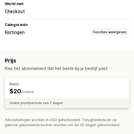
Werkt met
Checkout
Categorieën
Kortingen
Functies weergeven
Soorten kortingen
Kortingscodes
Coupons
Twee voor de prijs van één
Prijs
Vaste prijzen
Gedifferentieerde prijzen
Volumekortingen
Kies het abonnement dat het beste bij je bedrijf past.
Forfaitaire kortingen
Percentagekortingen
Bulkkortingen
Groothandelsprijzen
Winkelwagenkortingen
Basic
Kortingen bij de checkout
Dynamische prijzen
$20
/maand
Aangepaste kortingen
Gratis proefperiode van 7 dagen
Kortingen beheren
Bulkbewerking
Segmentering
Alle betalingen worden in USD gefactureerd. Terugkerende en op
gebruik gebaseerde kosten worden om de 30 dagen gefactureerd.