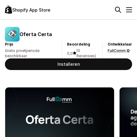
Shopify App Store
Oferta Certa
Prijs
Beoordeling
Ontwikkelaar
Gratis proefperiode
(0
FullComm ✪
0,0
beschikbaar
Recensies)
Installeren