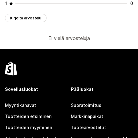
1
0
Kirjoita arvostelu
Ei vielä arvosteluja
Sovellusluokat
Pääluokat
Myyntikanavat
Suoratoimitus
Tuotteiden etsiminen
Markkinapaikat
Tuotteiden myyminen
Tuotearvostelut