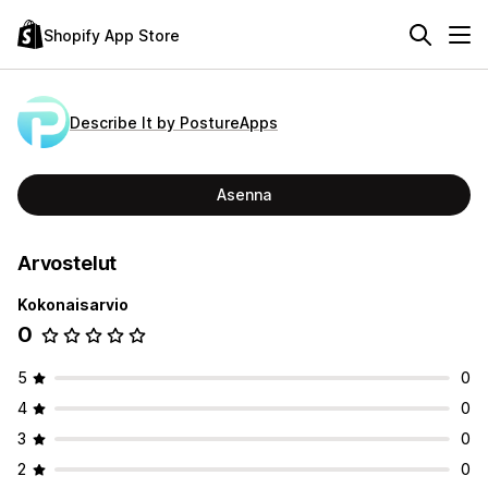
Shopify App Store
Describe It by PostureApps
Asenna
Arvostelut
Kokonaisarvio
0
5
0
4
0
3
0
2
0