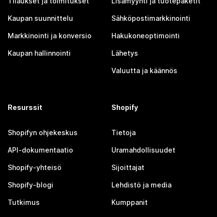
Tilaukset ja toimitukset
Lisämyynti ja tuotepaketit
Kaupan suunnittelu
Sähköpostimarkkinointi
Markkinointi ja konversio
Hakukoneoptimointi
Kaupan hallinnointi
Lähetys
Valuutta ja käännös
Resurssit
Shopify
Shopifyn ohjekeskus
Tietoja
API-dokumentaatio
Uramahdollisuudet
Shopify-yhteisö
Sijoittajat
Shopify-blogi
Lehdistö ja media
Tutkimus
Kumppanit