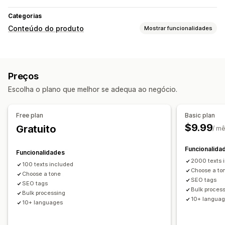
Categorias
Conteúdo do produto
Mostrar funcionalidades
Tipos de conteúdo
Descrições
Títulos
Descrições SEO
Títulos SEO
Preços
Criação de conteúdos
Escolha o plano que melhor se adequa ao negócio.
Geração por IA
Tom e estilo
Multilingue
Tradução
Edição em lote
Atualizações automáticas
Free plan
Basic plan
$9.99
Gratuito
SEO
/ m
Otimização automática
Auditorias de SEO
Funcionalida
Funcionalidades
2000 texts 
100 texts included
Choose a to
Choose a tone
SEO tags
SEO tags
Bulk proces
Bulk processing
10+ langua
10+ languages