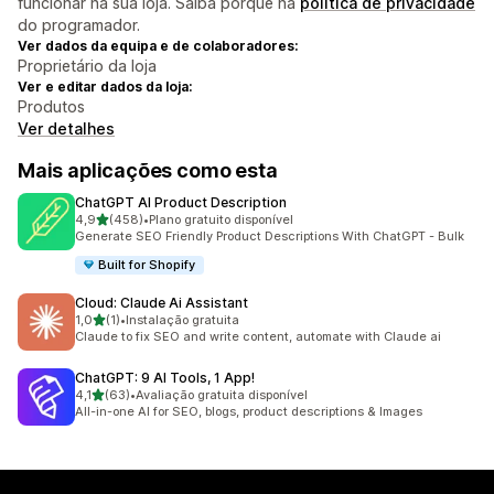
funcionar na sua loja. Saiba porquê na
política de privacidade
do programador.
Ver dados da equipa e de colaboradores:
Proprietário da loja
Ver e editar dados da loja:
Produtos
Ver detalhes
Mais aplicações como esta
ChatGPT AI Product Description
de 5 estrelas
4,9
(458)
•
Plano gratuito disponível
458 total de avaliações
Generate SEO Friendly Product Descriptions With ChatGPT - Bulk
Built for Shopify
Cloud: Claude Ai Assistant
de 5 estrelas
1,0
(1)
•
Instalação gratuita
1 total de avaliações
Claude to fix SEO and write content, automate with Claude ai
ChatGPT: 9 AI Tools, 1 App!
de 5 estrelas
4,1
(63)
•
Avaliação gratuita disponível
63 total de avaliações
All-in-one AI for SEO, blogs, product descriptions & Images