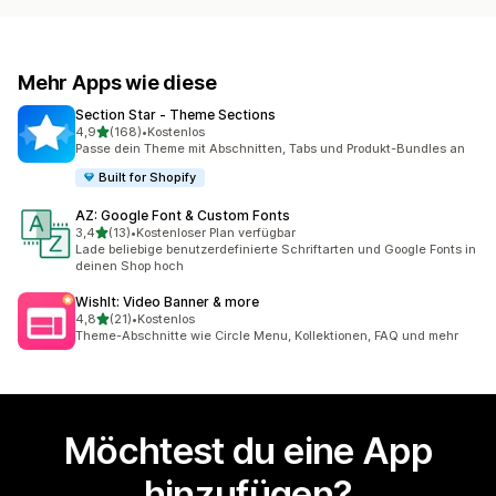
Mehr Apps wie diese
Section Star ‑ Theme Sections
von 5 Sternen
4,9
(168)
•
Kostenlos
168 Rezensionen insgesamt
Passe dein Theme mit Abschnitten, Tabs und Produkt-Bundles an
Built for Shopify
AZ: Google Font & Custom Fonts
von 5 Sternen
3,4
(13)
•
Kostenloser Plan verfügbar
13 Rezensionen insgesamt
Lade beliebige benutzerdefinierte Schriftarten und Google Fonts in
deinen Shop hoch
WishIt: Video Banner & more
von 5 Sternen
4,8
(21)
•
Kostenlos
21 Rezensionen insgesamt
Theme-Abschnitte wie Circle Menu, Kollektionen, FAQ und mehr
Möchtest du eine App
hinzufügen?