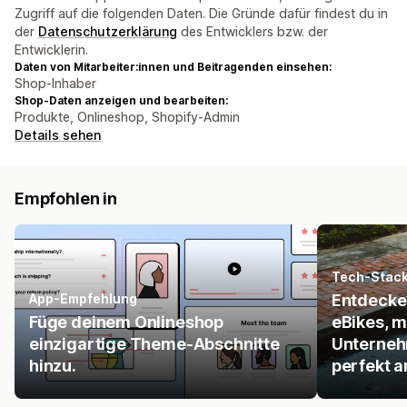
Zugriff auf die folgenden Daten. Die Gründe dafür findest du in
der
Datenschutzerklärung
des Entwicklers bzw. der
Entwicklerin.
Daten von Mitarbeiter:innen und Beitragenden einsehen:
Shop-Inhaber
Shop-Daten anzeigen und bearbeiten:
Produkte, Onlineshop, Shopify-Admin
Details sehen
Empfohlen in
Tech-Stac
App-Empfehlung
Entdecke
Füge deinem Onlineshop
eBikes, m
einzigartige Theme-Abschnitte
Unterneh
hinzu.
perfekt a