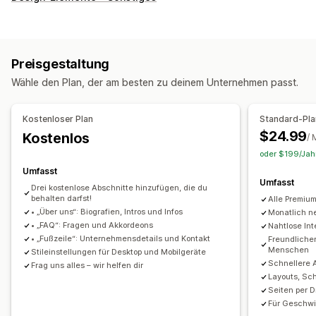
Landing Pages
Startseiten
Produktseiten
Kollektionen
Erscheint-demnächst-Seiten
Blogs
FAQs
Help Center-Seiten
Kontaktseiten
Über uns-Seiten
Preisgestaltung
Warenkorbseiten
Danke-Seiten
Fußzeilen
Popups
Wähle den Plan, der am besten zu deinem Unternehmen passt.
Formulare
404-Seiten
Presseseiten
Rechtsseiten
Link auf der Bioseite
Seite "Rezensionen"
Kostenloser Plan
Standard-Pla
Preisgestaltungsseiten
Theme-Abschnitte
$24.99
Kostenlos
/ 
Individuelle Seiten
oder $199/Jahr
Seiten verwalten
Umfasst
Umfasst
Editor-Tool
Elemente
Vorlagen
Seiten speichern
Drei kostenlose Abschnitte hinzufügen, die du
behalten darfst!
Alle Premium
Entwurfsseiten
Seitenversionen
Globale Abschnitte
• „Über uns“: Biografien, Intros und Infos
Monatlich n
Globale Stile
Benutzerdefinierte Schriftarten
• „FAQ“: Fragen und Akkordeons
Nahtlose In
• „Fußzeile“: Unternehmensdetails und Kontakt
Freundlicher
Individueller Code
Snippets
Übersetzung
KI-Generierung
Menschen
Stileinstellungen für Desktop und Mobilgeräte
SEO
Responsivität für Mobilgeräte
Langsames Laden
Schnellere 
Frag uns alles – wir helfen dir
Layouts, Sch
Einblicke und Tipps
Tests
Seiten per D
Für Geschwi