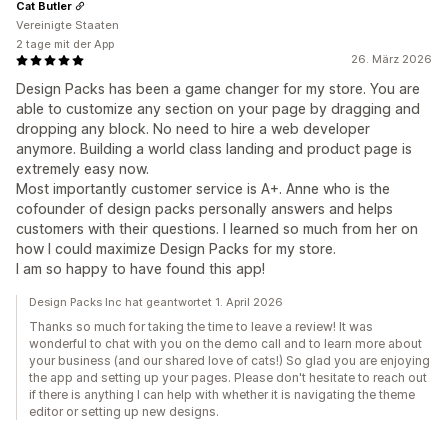
Cat Butler
Vereinigte Staaten
2 tage mit der App
26. März 2026
Design Packs has been a game changer for my store. You are
able to customize any section on your page by dragging and
dropping any block. No need to hire a web developer
anymore. Building a world class landing and product page is
extremely easy now.
Most importantly customer service is A+. Anne who is the
cofounder of design packs personally answers and helps
customers with their questions. I learned so much from her on
how I could maximize Design Packs for my store.
I am so happy to have found this app!
Design Packs Inc hat geantwortet 1. April 2026
Thanks so much for taking the time to leave a review! It was
wonderful to chat with you on the demo call and to learn more about
your business (and our shared love of cats!) So glad you are enjoying
the app and setting up your pages. Please don't hesitate to reach out
if there is anything I can help with whether it is navigating the theme
editor or setting up new designs.