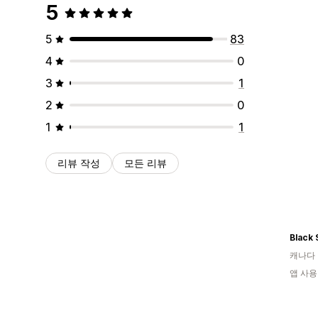
5
5
83
4
0
3
1
2
0
1
1
리뷰 작성
모든 리뷰
캐나다
앱 사용