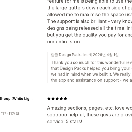
feature for me is being able to use the
the large gutters down each side of p
allowed me to maximise the space usa
The support is also brilliant - very k
designs being released all the time. Ini
but you get the quality you pay for and
our entire store.
답글 Design Packs Inc개 2026년 4월 1일
Thank you so much for this wonderful rev
that Design Packs helped you bring your de
we had in mind when we built it. We reall
the app and assistance on support - we a
Black Sheep (White Light)
Amazing sections, pages, etc. love wo
 기간 11개월
soooooo helpful, these guys are provi
service! 5 stars!