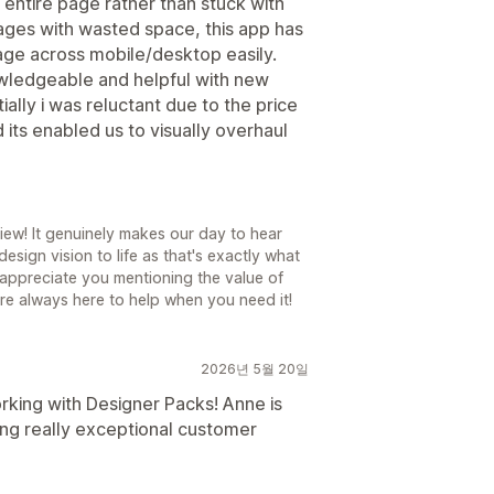
 entire page rather than stuck with
ages with wasted space, this app has
ge across mobile/desktop easily.
nowledgeable and helpful with new
tially i was reluctant due to the price
 its enabled us to visually overhaul
iew! It genuinely makes our day to hear
sign vision to life as that's exactly what
y appreciate you mentioning the value of
re always here to help when you need it!
2026년 5월 20일
rking with Designer Packs! Anne is
ng really exceptional customer