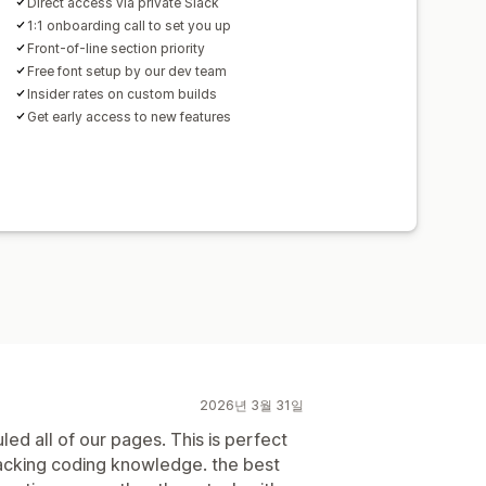
Direct access via private Slack
1:1 onboarding call to set you up
Front-of-line section priority
Free font setup by our dev team
Insider rates on custom builds
Get early access to new features
2026년 3월 31일
uled all of our pages. This is perfect
lacking coding knowledge. the best