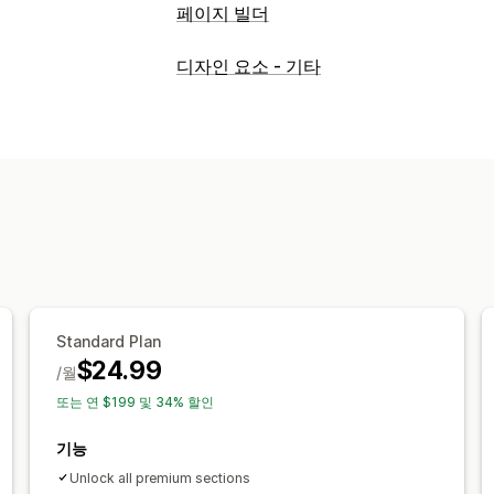
페이지 빌더
페이지 유형
디자인 요소 - 기타
방문 페이지
홈페이지
제품 페이지
컬
지원 센터 페이지
문의 페이지
소개 페
바닥글
팝업
양식
404 페이지
언론 
바이오 링크 페이지
리뷰 페이지
요금제
페이지 관리
편집기 도구
요소
템플릿
페이지 저장
글로벌 스타일
커스텀 폰트
사용자 지정
모바일 반응형
지연된 로딩
분석 정보 및
Standard Plan
$24.99
/월
또는 연 $199 및 34% 할인
기능
Unlock all premium sections