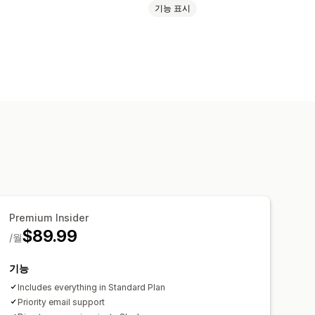
기능 표시
렉션
곧 출시 예정 페이지
블로그
FAQ
이지
카트 페이지
감사합니다 페이지
보도 페이지
법률 정보 페이지
 페이지
테마 섹션
사용자 지정 페이지
페이지 초안
페이지 버전
글로벌 섹션
 코드
코드 조각
번역
AI 생성
SEO
 팁
테스트
Premium Insider
$89.99
/월
기능
Includes everything in Standard Plan
Priority email support