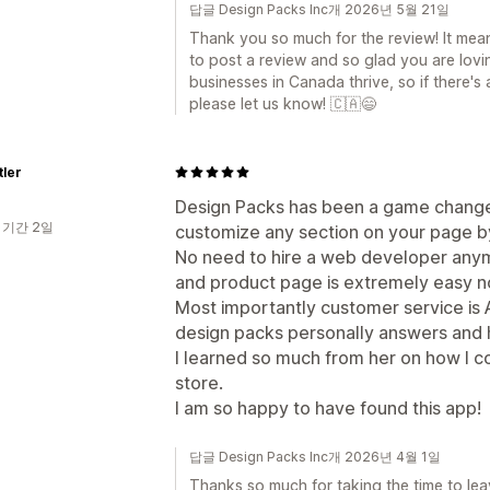
답글 Design Packs Inc개 2026년 5월 21일
Thank you so much for the review! It mean
to post a review and so glad you are lovi
businesses in Canada thrive, so if there's
please let us know! 🇨🇦😄
tler
Design Packs has been a game changer
 기간 2일
customize any section on your page b
No need to hire a web developer anymo
and product page is extremely easy n
Most importantly customer service is 
design packs personally answers and h
I learned so much from her on how I 
store.
I am so happy to have found this app!
답글 Design Packs Inc개 2026년 4월 1일
Thanks so much for taking the time to lea