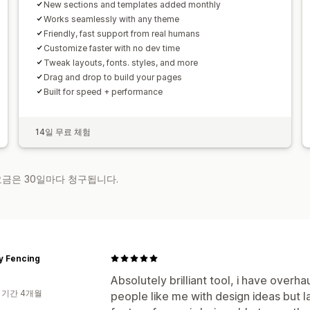
New sections and templates added monthly
Works seamlessly with any theme
Friendly, fast support from real humans
Customize faster with no dev time
Tweak layouts, fonts. styles, and more
Drag and drop to build your pages
Built for speed + performance
14일 무료 체험
 요금은 30일마다 청구됩니다.
y Fencing
Absolutely brilliant tool, i have overha
 기간 4개월
people like me with design ideas but 