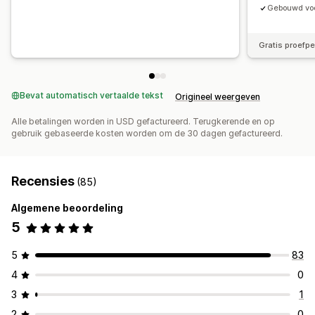
Gebouwd voo
Gratis proefp
Bevat automatisch vertaalde tekst
Origineel weergeven
Alle betalingen worden in USD gefactureerd. Terugkerende en op
gebruik gebaseerde kosten worden om de 30 dagen gefactureerd.
Recensies
(85)
Algemene beoordeling
5
5
83
4
0
3
1
2
0