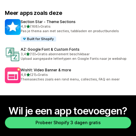
Meer apps zoals deze
Section Star ‑ Theme Sections
van 5 sterren
4,9
(168)
•
Gratis
168 recensies in totaal
Pas je thema aan met secties, tabbladen en productbundels
Built for Shopify
AZ: Google Font & Custom Fonts
van 5 sterren
3,4
(13)
•
Gratis abonnement beschikbaar
13 recensies in totaal
Upload aangepaste lettertypen en Google Fonts naar je webshop
WishIt: Video Banner & more
van 5 sterren
4,8
(21)
•
Gratis
21 recensies in totaal
Themasecties zoals een rond menu, collecties, FAQ en meer
Wil je een app toevoegen?
Probeer Shopify 3 dagen gratis