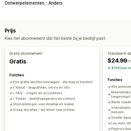
Soorten pagina's
Ontwerpelementen - Anders
Landingspagina's
Homepages
Productpagina's
Collecties
Binnenkort beschikbaar-pagina's
Blogs
Veelgestelde vragen
Helpcentrum-pagina's
Prijs
Contactpagina's
Over ons-pagina's
Winkelwagenpagina's
Kies het abonnement dat het beste bij je bedrijf past.
Bedankpagina's
Voetteksten
Pop-ups
Formulieren
404-pagina's
Perspagina´s
Juridische pagina´s
Gratis abonnement
Standaard-a
Link-in-bio-pagina
Recensiepagina
Prijzenpagina's
$24.99
Gratis
/
Themasecties
Pagina´s op maat
of $199/jaar 
Pagina´s beheren
Functies
Functies
Bewerkingstool
Elementen
Templates
Pagina's opslaan
Drie gratis secties toevoegen - die mag je houden!
Alle premiu
• ‘About’ - biografieën, intro's en info
Conceptpagina's
Paginaversies
Globale secties
Maandelijks
• ‘FAQ’ - vragen en accordeons
Globale stijlen
Aangepaste lettertypen
Aangepaste code
toegevoegd
• ‘Footer’ - bedrijfsgegevens en contact
Werkt naadl
Fragmenten
Vertaling
AI-generatie
SEO
Stijlinstellingen voor desktop en mobiel
Vriendelijke
Vraag ons alles - wij staan voor je klaar
Mobiel responsief
Lazy loading
Inzichten en tips
Testen
mensen
Sneller aanp
Lay-outs, le
Pagina's bo