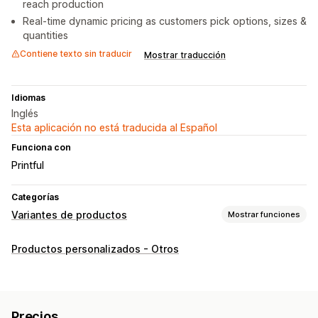
reach production
Real-time dynamic pricing as customers pick options, sizes &
quantities
Contiene texto sin traducir
Mostrar traducción
Idiomas
Inglés
Esta aplicación no está traducida al Español
Funciona con
Printful
Categorías
Variantes de productos
Mostrar funciones
Personalización
Productos personalizados - Otros
Fuentes
Fechas
Dimensiones
Subida de archivos
Selección múltiple
Números
Texto personalizado
Envoltura de regalo
HTML personalizado
Tablas de tallas
Precios