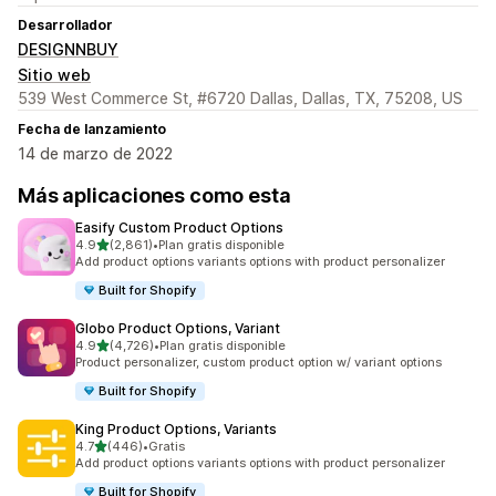
Desarrollador
DESIGNNBUY
Sitio web
539 West Commerce St, #6720 Dallas, Dallas, TX, 75208, US
Fecha de lanzamiento
14 de marzo de 2022
Más aplicaciones como esta
Easify Custom Product Options
de 5 estrellas
4.9
(2,861)
•
Plan gratis disponible
2861 reseñas en total
Add product options variants options with product personalizer
Built for Shopify
Globo Product Options, Variant
de 5 estrellas
4.9
(4,726)
•
Plan gratis disponible
4726 reseñas en total
Product personalizer, custom product option w/ variant options
Built for Shopify
King Product Options, Variants
de 5 estrellas
4.7
(446)
•
Gratis
446 reseñas en total
Add product options variants options with product personalizer
Built for Shopify