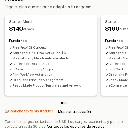
Vista previa
Traducción
Importar y exportar
Elige el plan que mejor se adapte a tu negocio.
Visualización de variantes
Precios
Starter-Merch
Starter
Fijación de precios condicional
Precios personalizados
$140
$190
al mes
al m
Precios dinámicos
Costos adicionales de variantes
Funciones
Funciones
Cargos de configuración
Precios por niveles
Free Proof Of Concept
Free Proof O
Additional One Time Setup Fee $$
Additional 
Supports only Merchandize Products
Supports Me
AI Powered Design Studio
AI Powered 
eCommerce Pricing Support
Print Workfl
Print Workflow Automation
Order and P
Order and Print Job Management
Ready Made 
Ready Made Product Templates and Artwork
eCommerce P
Contiene texto sin traducir
Mostrar traducción
Todos los cargos se facturan en USD. Los cargos recurrentes y por uso
se facturan cada 30 días.
Ver todas las opciones de precios