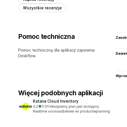
Wszystkie recenzje
Pomoc techniczna
Zasob
Pomoc techniczną dla aplikacji zapewnia
Dewel
Deskflow.
Wprow
Więcej podobnych aplikacji
Katana Cloud Inventory
na 5 gwiazdek
4,2
(131)
•
Bezpłatny plan jest dostępny
Łączna liczba recenzji: 131
Realtime voorraadbeheer en productieplanning