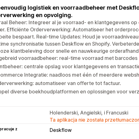
envoudig logistiek en voorraadbeheer met Deskflo
rverwerking en opvolging.
aal Beheer: Integreer al je voorraad- en klantgegevens op 
r. Efficiënte Orderverwerking: Automatiseer het orderproce
eite bespaart. Real-time Updates: Houd je voorraadniveau
time synchronisatie tussen Deskflow en Shopify. Verbeterd
loze klantbeleving door snelle en nauwkeurige orderafhan
gebreid voorraadbeheer: real-time voorraad met barcodes 
ntbeheer: centrale opslag voor klantgegevens en transacti
commerce Integratie: naadloos met één of meerdere webs
erverwerking: automatiseer van offerte tot factuur.
ppel diverse boekhoudplatformen en oplossingen voor verz
Holenderski, Angielski, i Francuski
Ta aplikacja nie została przetłumaczon
pracuje z
Deskflow