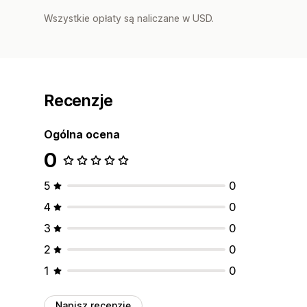
Wszystkie opłaty są naliczane w USD.
Recenzje
Ogólna ocena
0
5
0
4
0
3
0
2
0
1
0
Napisz recenzję