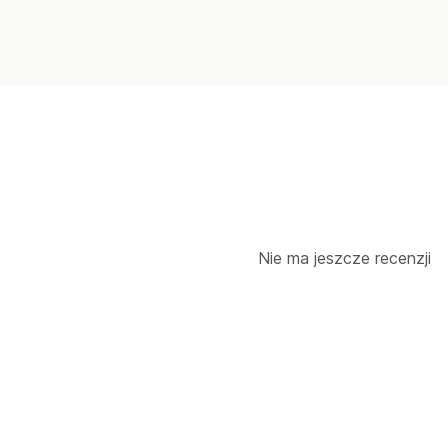
Przypomnienia o uzupełnieniu zapas
Powiadomienia o niskiej dostępności
Powiadomienia o zapasach wyczerpa
Niestandardowe raporty
Informacje
Nie ma jeszcze recenzji