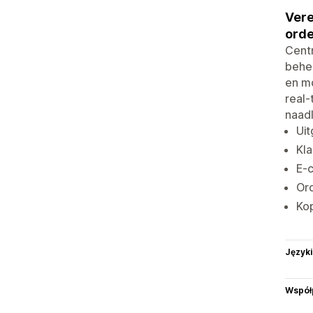
Vere
orde
Centr
behee
en mo
real-
naad
Uit
Kla
E-
Ord
Ko
Języki
Współ