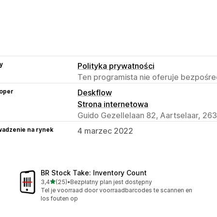
y
Polityka prywatności
Ten programista nie oferuje bezpośred
oper
Deskflow
Strona internetowa
Guido Gezellelaan 82, Aartselaar, 263
adzenie na rynek
4 marzec 2022
BR Stock Take: Inventory Count
na 5 gwiazdek
3,4
(25)
•
Bezpłatny plan jest dostępny
Łączna liczba recenzji: 25
Tel je voorraad door voorraadbarcodes te scannen en
los fouten op