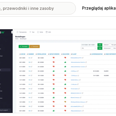
Przeglądaj aplika
nione obrazy w galerii