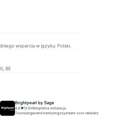
niego wsparcia w języku: Polski.
0, BE
Brightpearl by Sage
na 5 gwiazdek
4,6
(53)
•
Bezpłatna instalacja
Łączna liczba recenzji: 53
Toonaangevend besturingssysteem voor retailers