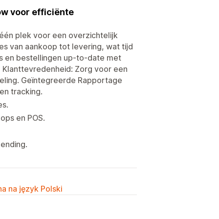
w voor efficiënte
één plek voor een overzichtelijk
s van aankoop tot levering, wat tijd
s en bestellingen up-to-date met
e Klanttevredenheid: Zorg voor een
deling. Geïntegreerde Rapportage
en tracking.
es.
hops en POS.
ending.
a na język Polski