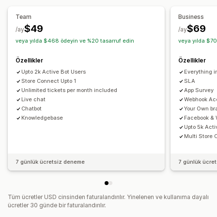
Sepet kurtarma
SSS
Karşılama
Ürün önerileri
Otomatik yanıt
Yanıt şablonları
Yapay zeka yanıtları
Hızlı yanıtlar
Sipariş güncellemeleri
Yukarı satış
Anketler
Team
Business
Yapay zeka özetleri
Bilet işlemleri
Birleşik gelen kutusu
Metin dökümü gönder
$49
$69
/ay
/ay
Otomatik atama
Kural tabanı tetikleyiciler
Üste bildirme
veya yılda $468 ödeyin ve %20 tasarruf edin
veya yılda $70
Özelleştirme
Etiketleme
Sipariş takibi
Müşteri bildirimleri
Renk ve yazı tipi
Emojiler ve çıkartmalar
Özellikler
Özellikler
Geri bildirim anketleri
Çoklu dil
Çoklu mağaza
Analizler
Sohbet penceresi
Çalışma saatleri
Hoş geldiniz mesajları
Upto 2k Active Bot Users
Everything 
Raporlar
Sohbet düğmeleri
Store Connect Upto 1
Etiketleme
Sohbet ataması
SLA
Unlimited tickets per month included
App Survey
Sohbet akışları
Aracı avatarı
Live chat
Webhook Ac
Chatbot
Your Own br
Knowledgebase
Facebook & 
Upto 5k Acti
Multi Store 
7 günlük ücretsiz deneme
7 günlük ücre
Tüm ücretler USD cinsinden faturalandırılır. Yinelenen ve kullanıma dayalı
ücretler 30 günde bir faturalandırılır.