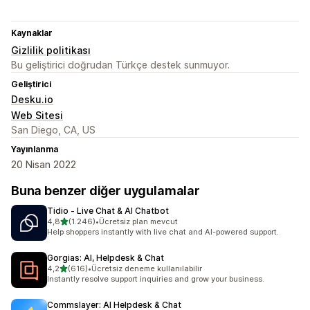
Kaynaklar
Gizlilik politikası
Bu geliştirici doğrudan Türkçe destek sunmuyor.
Geliştirici
Desku.io
Web Sitesi
San Diego, CA, US
Yayınlanma
20 Nisan 2022
Buna benzer diğer uygulamalar
Tidio ‑ Live Chat & AI Chatbot
5 yıldız üzerinden
4,8
(1.246)
•
Ücretsiz plan mevcut
toplam 1246 değerlendirme
Help shoppers instantly with live chat and AI-powered support.
Gorgias: AI, Helpdesk & Chat
5 yıldız üzerinden
4,2
(616)
•
Ücretsiz deneme kullanılabilir
toplam 616 değerlendirme
Instantly resolve support inquiries and grow your business.
Commslayer: AI Helpdesk & Chat