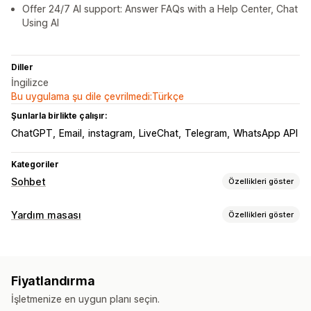
Offer 24/7 AI support: Answer FAQs with a Help Center, Chat
Using AI
Diller
İngilizce
Bu uygulama şu dile çevrilmedi:Türkçe
Şunlarla birlikte çalışır:
ChatGPT
Email
instagram
LiveChat
Telegram
WhatsApp API
Kategoriler
Sohbet
Özellikleri göster
Gerçek zamanlı mesajlaşma
Yardım masası
Özellikleri göster
Yapay zeka sohbet botu
Canlı sohbet
E-posta sohbeti
Kanallar
Ses desteği
Sosyal medya
Çoklu dil
E-posta
Canlı sohbet
Sohbet botu
Sosyal medya
Gerçek zamanlı çeviri
Müşteri analizleri
Fiyatlandırma
Self servis
Yardım merkezi
İletişim formu
SSS
Otomatik yanıtlar
İşletmenize en uygun planı seçin.
İş akışı otomasyonu