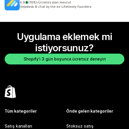
5 yıldız üzerinden
4,9
(188)
•
Ücretsiz plan mevcut
toplam 188 değerlendirme
Helpdesk & chat by the ex-Lifetimely founders
Uygulama eklemek mi
istiyorsunuz?
Shopify'ı 3 gün boyunca ücretsiz deneyin
Tüm kategoriler
Önde gelen kategoriler
Satış kanalları
Stoksuz satış