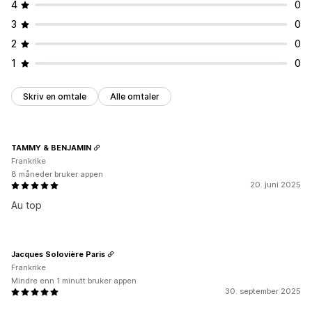
4
0
3
0
2
0
1
0
Skriv en omtale
Alle omtaler
TAMMY & BENJAMIN
Frankrike
8 måneder bruker appen
20. juni 2025
Au top
Jacques Solovière Paris
Frankrike
Mindre enn 1 minutt bruker appen
30. september 2025