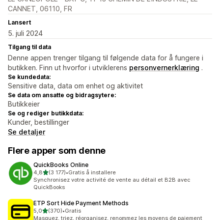
CANNET, 06110, FR
Lansert
5. juli 2024
Tilgang til data
Denne appen trenger tilgang til følgende data for å fungere i
butikken. Finn ut hvorfor i utviklerens
personvernerklæring
.
Se kundedata:
Sensitive data, data om enhet og aktivitet
Se data om ansatte og bidragsytere:
Butikkeier
Se og rediger butikkdata:
Kunder, bestillinger
Se detaljer
Flere apper som denne
QuickBooks Online
av 5 stjerner
4,8
(3 177)
•
Gratis å installere
Totalt 3177 omtaler
Synchronisez votre activité de vente au détail et B2B avec
QuickBooks
ETP Sort Hide Payment Methods
av 5 stjerner
5,0
(370)
•
Gratis
Totalt 370 omtaler
Masquez, triez, réorganisez, renommez les moyens de paiement